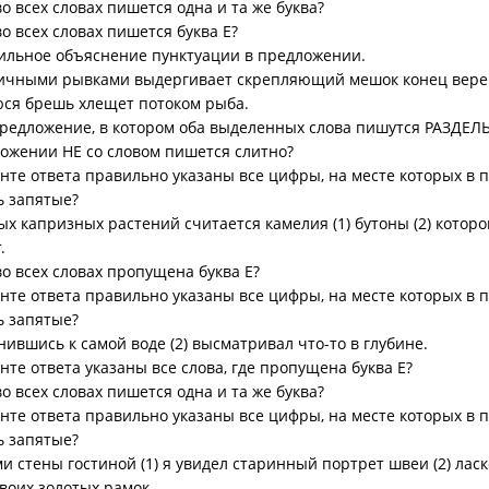
во всех словах пишется одна и та же буква?
во всех словах пишется буква Е?
ильное объяснение пунктуации в предложении.
ичными рывками выдергивает скрепляющий мешок конец верев
ся брешь хлещет потоком рыба.
редложение, в котором оба выделенных слова пишутся РАЗДЕЛ
ложении НЕ со словом пишется слитно?
анте ответа правильно указаны все цифры, на месте которых в
ь запятые?
х капризных растений считается камелия (1) бутоны (2) которой
.
во всех словах пропущена буква Е?
анте ответа правильно указаны все цифры, на месте которых в
ь запятые?
онившись к самой воде (2) высматривал что-то в глубине.
нте ответа указаны все слова, где пропущена буква Е?
во всех словах пишется одна и та же буква?
анте ответа правильно указаны все цифры, на месте которых в
ь запятые?
и стены гостиной (1) я увидел старинный портрет швеи (2) ла
 своих золотых рамок.