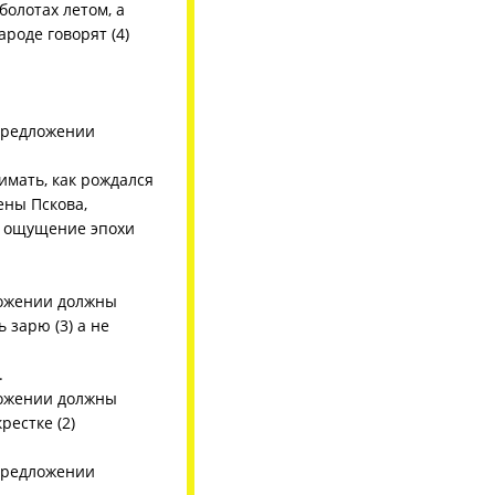
болотах летом, а
ароде говорят (4)
 предложении
имать, как рождался
ены Пскова,
е ощущение эпохи
ложении должны
ь зарю (3) а не
.
ложении должны
рестке (2)
 предложении