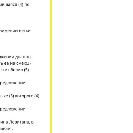
ившаяся (4) по-
движении ветки
ложении должны
ь её на смех(3)
ских белил (5)
 предложении
ке (3) которого (4)
 предложении
тина Левитана, в
живает.