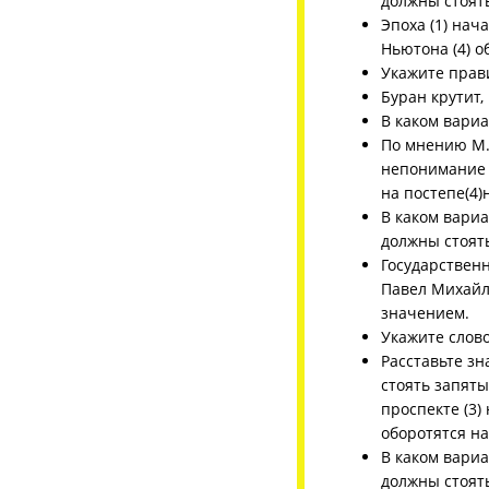
должны стоят
Эпоха (1) нач
Ньютона (4) о
Укажите прав
Буран крутит,
В каком вариа
По мнению М.Ю
непонимание и
на постепе(4
В каком вари
должны стоят
Государственн
Павел Михайло
значением.
Укажите слово
Расставьте з
стоять запяты
проспекте (3)
оборотятся на
В каком вариа
должны стоят