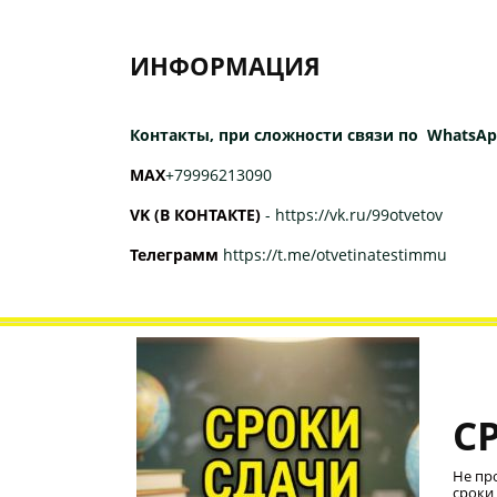
ИНФОРМАЦИЯ
Контакты, при сложности связи по WhatsAp
МАХ
+79996213090
VK (В КОНТАКТЕ)
-
https://vk.ru/99otvetov
Телеграмм
https://t.me/otvetinatestimmu
С
Не пр
сроки