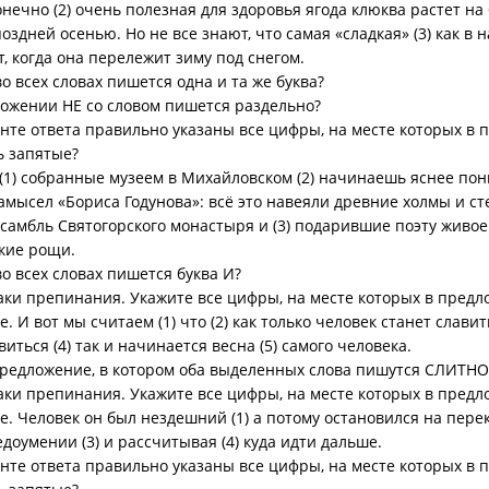
конечно (2) очень полезная для здоровья ягода клюква растет на 
оздней осенью. Но не все знают, что самая «сладкая» (3) как в н
, когда она перележит зиму под снегом.
во всех словах пишется одна и та же буква?
ложении НЕ со словом пишется раздельно?
анте ответа правильно указаны все цифры, на месте которых в
ь запятые?
(1) собранные музеем в Михайловском (2) начинаешь яснее пон
мысел «Бориса Годунова»: всё это навеяли древние холмы и ст
самбль Святогорского монастыря и (3) подарившие поэту живо
ские рощи.
во всех словах пишется буква И?
наки препинания. Укажите все цифры, на месте которых в пред
. И вот мы считаем (1) что (2) как только человек станет славит
виться (4) так и начинается весна (5) самого человека.
редложение, в котором оба выделенных слова пишутся СЛИТНО
наки препинания. Укажите все цифры, на месте которых в пред
е. Человек он был нездешний (1) а потому остановился на перек
доумении (3) и рассчитывая (4) куда идти дальше.
анте ответа правильно указаны все цифры, на месте которых в