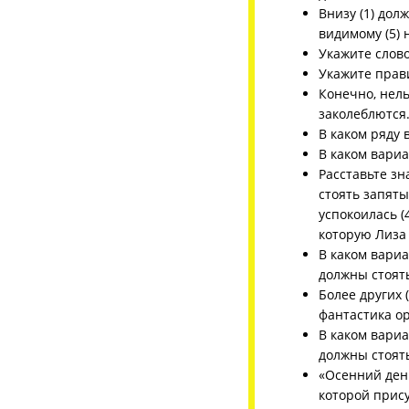
Внизу (1) дол
видимому (5) 
Укажите слово
Укажите прав
Конечно, нель
заколеблются
В каком ряду 
В каком вариа
Расставьте з
стоять запяты
успокоилась (
которую Лиза 
В каком вари
должны стоят
Более других (
фантастика о
В каком вари
должны стоят
«Осенний день
которой прису