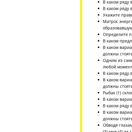
В каком ряду 
В каком ряду 
Укажите прав
Матрос энерг
образовавшую
Определите п
В каком пред
В каком вари
должны стоят
Одним из самы
любой момент
В каком ряду 
В каком вари
должны стоят
Рыбак (1) скл
В каком вариа
В каком ряду 
В каком вари
должны стоят
Обводя глазам
(3) мне (4) из