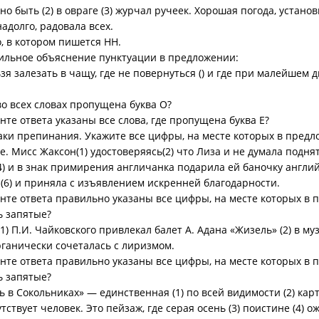
жно быть (2) в овраге (3) журчал ручеек. Хорошая погода, установ
надолго, радовала всех.
, в котором пишется НН.
ильное объяснение пунктуации в предложении:
зя залезать в чащу, где не повернуться () и где при малейшем 
.
во всех словах пропущена буква О?
нте ответа указаны все слова, где пропущена буква Е?
наки препинания. Укажите все цифры, на месте которых в пред
е. Мисс Жаксон(1) удостоверяясь(2) что Лиза и не думала поднят
4) и в знак примирения англичанка подарила ей баночку англий
(6) и приняла с изъявлением искренней благодарности.
анте ответа правильно указаны все цифры, на месте которых в
ь запятые?
1) П.И. Чайковского привлекал балет А. Адана «Жизель» (2) в музы
рганически сочеталась с лиризмом.
анте ответа правильно указаны все цифры, на месте которых в
ь запятые?
 в Сокольниках» — единственная (1) по всей видимости (2) кар
тствует человек. Это пейзаж, где серая осень (3) поистине (4) о