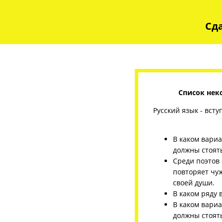
Сда
Список нек
Русский язык - вст
В каком вари
должны стоят
Среди поэтов 
повторяет чуж
своей души.
В каком ряду 
В каком вари
должны стоят