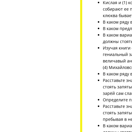
Кислая и (1) 
собирают ее п
клюква бывает
В каком ряду 
В каком пред
В каком вари
должны стоят
Изучая книги 
гениальный за
величавый ан
(4) Михайлов
В каком ряду 
Расставьте з
стоять запятые
зарёй сам сла
Определите п
Расставьте з
стоять запяты
пребывая в не
В каком вари