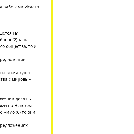
ся работами Исаака
шется Н?
брече(2)на на
го общества, то и
 предложении
осковский купец
ства с мировым
ложении должны
вами на Невском
е мимо (6) то они
 предложениях