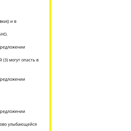
ки() и в
ЬНО.
 предложении
 (3) могут опасть в
 предложении
 предложении
сково улыбающейся