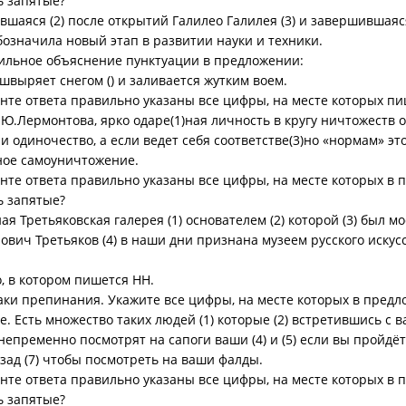
ь запятые?
авшаяся (2) после открытий Галилео Галилея (3) и завершившая
бозначила новый этап в развитии науки и техники.
ильное объяснение пунктуации в предложении:
 швыряет снегом () и заливается жутким воем.
нте ответа правильно указаны все цифры, на месте которых пи
.Лермонтова, ярко одаре(1)ная личность в кругу ничтожеств о
 одиночество, а если ведет себя соответстве(3)но «нормам» это
)ное самоуничтожение.
анте ответа правильно указаны все цифры, на месте которых в
ь запятые?
ая Третьяковская галерея (1) основателем (2) которой (3) был м
вич Третьяков (4) в наши дни признана музеем русского искус
, в котором пишется НН.
наки препинания. Укажите все цифры, на месте которых в пред
е. Есть множество таких людей (1) которые (2) встретившись с 
 непременно посмотрят на сапоги ваши (4) и (5) если вы пройдёт
зад (7) чтобы посмотреть на ваши фалды.
нте ответа правильно указаны все цифры, на месте которых в
ь запятые?