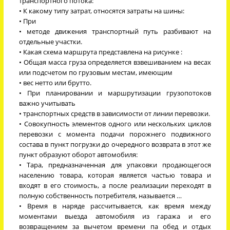
транспортного потока:
• К какому типу затрат, относятся затраты на шины:
• При
• методе движения транспортный путь разбивают на
отдельные участки.
• Какая схема маршрута представлена на рисунке :
• Общая масса груза определяется взвешиванием на весах
или подсчетом по грузовым местам, имеющим
• вес нетто или брутто.
• При планировании и маршрутизации грузопотоков
важно учитывать
• транспортных средств в зависимости от линии перевозки.
• Совокупность элементов одного или нескольких циклов
перевозки с момента подачи порожнего подвижного
состава в пункт погрузки до очередного возврата в этот же
пункт образуют оборот автомобиля:
• Тара, предназначенная для упаковки продающегося
населению товара, которая является частью товара и
входят в его стоимость, а после реализации переходят в
полную собственность потребителя, называется …
• Время в наряде рассчитывается, как время между
моментами выезда автомобиля из гаража и его
возвращением за вычетом времени па обед и отдых