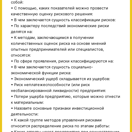
собой:
• С помощью, каких показателей можно провести
качественную оценку рискового решения:
• В чем заключается сущность классификации рисков:
• По характеру последствий экономические риски
делятся на:
• К методам, заключающимся в получении
количественных оценок риска на основе мнений
опытных предпринимателей или специалистов,
относятся:
• По сфере проявления, риски классифицируются на:
• В чем заключается сущность социально-
экономической функции риска:
• Экономический ущерб складывается из ущербов:
• Риск неплатежеспособности (или риск
несбалансированной ликвидности) предприятия:
• Потери ущерба предприятию, которые можно отнести
к материальным:
• Назовите основные признаки инвестиционной
деятельности:
• К какой группе методов управления рисками
относится распределение риска по этапам работы:
• Какие затраты несет предприятие при осуществлении