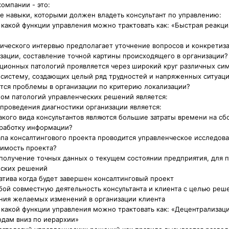
омпании - это:
е навыки, которыми должен владеть консультант по управлению:
какой функции управления можно трактовать как: «Быстрая реакци
тического интервью предполагает уточнение вопросов и конкретиз
зации, составление точной картины происходящего в организации?
ационных патологий проявляется через широкий круг различных си
 систему, создающих целый ряд трудностей и напряженных ситуац
тся проблемы в организации по критерию локализации?
ом патологий управленческих решений является:
проведения диагностики организации является:
акого вида консультантов являются большие затраты времени на сб
работку информации?
тапа консалтингового проекта проводится управленческое исследов
оимость проекта?
я получение точных данных о текущем состоянии предприятия, для
еских решений
иатива когда будет завершен консалтинговый проект
собой совместную деятельность консультанта и клиента с целью ре
ения желаемых изменений в организации клиента
какой функции управления можно трактовать как: «Децентрализац
одам вниз по иерархии»