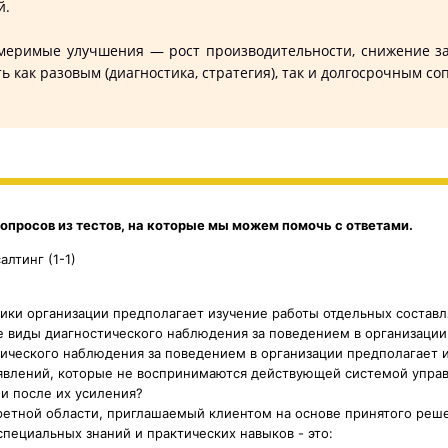
й.
еримые улучшения — рост производительности, снижение за
ь как разовым (диагностика, стратегия), так и долгосрочным 
опросов из тестов, на которые мы можем помочь с ответами.
лтинг (1-1)
тики организации предполагает изучение работы отдельных состав
 виды диагностического наблюдения за поведением в организации
тического наблюдения за поведением в организации предполагает 
явлений, которые не воспринимаются действующей системой управ
и после их усиления?
ретной области, приглашаемый клиентом на основе принятого реш
пециальных знаний и практических навыков - это: