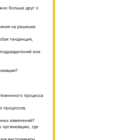
ожно больше друг о
ияния на решение
любая тенденция,
 подразделений или
низации?
олезненного процесса
х процессов,
онных изменений?
ю организацию, где
ьзуя инструменты