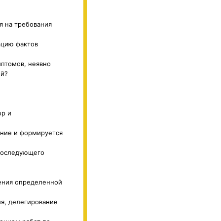
я на требования
ацию фактов
мптомов, неявно
ий?
ор и
ание и формируется
 последующего
шения определенной
ия, делегирование