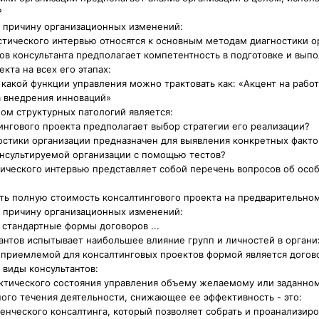
?
ю причину организационных изменений:
стического интервью относятся к основным методам диагностики о
ков консультанта предполагает компетентность в подготовке и вып
кта на всех его этапах:
какой функции управления можно трактовать как: «Акцент на рабо
а внедрения инноваций»
ом структурных патологий является:
тингового проекта предполагает выбор стратегии его реализации?
остики организации предназначен для выявления конкретных факт
онсультируемой организации с помощью тестов?
тического интервью представляет собой перечень вопросов об осо
ть полную стоимость консалтингового проекта на предварительном
ю причину организационных изменений:
 стандартные формы договоров ...
тантов испытывает наибольшее влияние групп и личностей в органи
 приемлемой для консалтинговых проектов формой является договор
 виды консультантов:
ктического состояния управления объему желаемому или заданном
го течения деятельности, снижающее ее эффективность - это:
енческого консалтинга, который позволяет собрать и проанализир