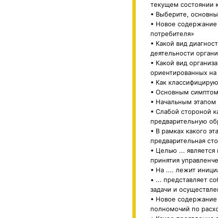
текущем состоянии к
• Выберите, основны
• Новое содержание 
потребителя»
• Какой вид диагнос
деятельности органи
• Какой вид организ
ориентированных на
• Как классифицирую
• Основным симптом
• Начальным этапом 
• Слабой стороной к
предварительную об
• В рамках какого э
предварительная ст
• Целью ... являетс
принятия управленч
• На .... лежит иниц
• ... представляет 
задачи и осуществл
• Новое содержание 
полномочий по расх