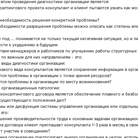
апом проведения диагностики организации является:
нсалтингового проекта консультант и клиент пытаются узнать как м
 необходимость решения конкретной проблемы?
еобходимости разрешения проблемы можно описать как степень вл
 под ... понимается не только текущая негативная ситуация, но и 
ести к ухудшению в будущем
ствия менеджеров и работников по улучшению работы структурных
 по важным для них направлениям - это:
 виды диагностики организации:
какого вида консультантов является сохранение информации в орга
тся проблемы в организации с точки зрения ресурсов?
тся проблемы в организации по месту возникновения?
 организационные патологии:
 консалтингового договора является обеспечение плавного и безб
 существующего положения дел?
мы или дисфункция системы управления организации или отдельны
 это:
ышение производительности труда к основным задачам организаци
па договора клиент приглашает консультанта 1-3 раза в месяц в сво
т участие в совещаниях?
тики организации предполагает анализ организации в целом, испол