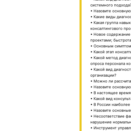
системного подхода
• Назовите основну
• Какие виды диагно
• Какая группа навы
консалтингового прое
• Новое содержание 
проектами; быстрот
• Основным симптом
• Какой этап консал
• Какой метод диагн
опроса персонала к
• Какой вид диагнос
организации?
• Можно ли рассчита
• Назовите основну
• В настоящее время
• Какой вид консуль
• В России наиболее
• Назовите основные
• Несоответствие фа
нарушение нормально
• Инструмент управл