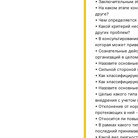
• Заключительным эт
• На каком этапе ко
друге?
• Чем определяется
• Какой критерий н
других проблем?
• В консультирование
которая может прив
• Сознательные дей
организаций в целом
• Назовите основные
• Сильной стороной 
• Как классифицирую
• Как классифицирую
• Назовите основные
• Целью какого типа
внедрения с учетом
• Отклонение от нор
протекающих в ней -
• Относится ли пов
• В рамках какого ти
последний принимае
• Какой вид диагнос