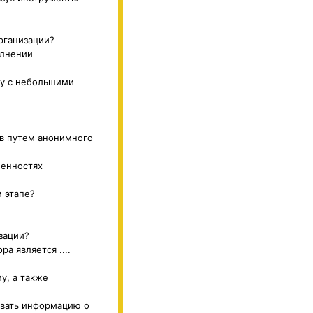
рганизации?
олнении
ту с небольшими
ов путем анонимного
бенностях
 этапе?
зации?
а является ....
у, а также
овать информацию о