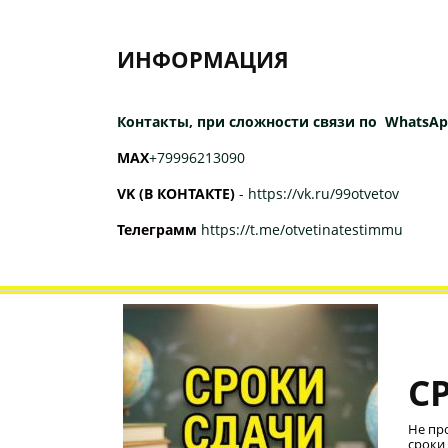
ИНФОРМАЦИЯ
Контакты, при сложности связи по WhatsAp
МАХ
+79996213090
VK (В КОНТАКТЕ)
-
https://vk.ru/99otvetov
Телеграмм
https://t.me/otvetinatestimmu
С
Не пр
сроки