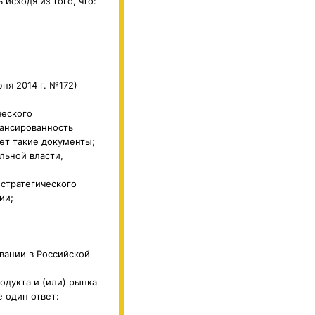
исходя из того, что:
ня 2014 г. №172)
ческого
лансированность
ет такие документы;
льной власти,
 стратегического
ии;
вании в Российской
одукта и (или) рынка
 один ответ: