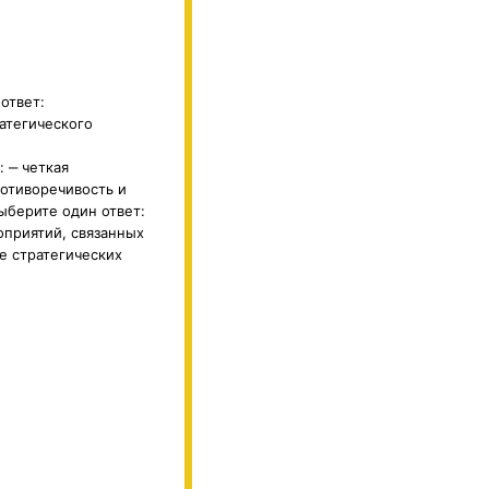
ответ:
атегического
 ‒ четкая
ротиворечивость и
ыберите один ответ:
оприятий, связанных
е стратегических