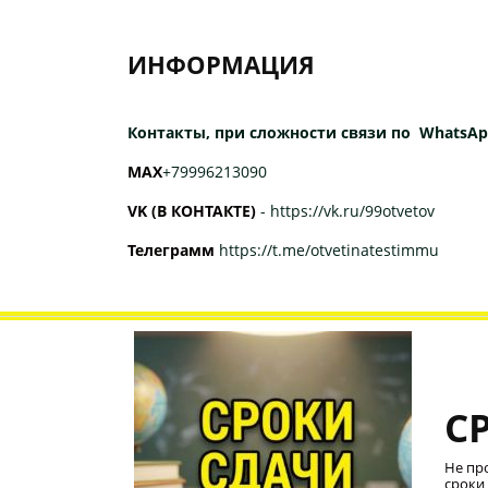
ИНФОРМАЦИЯ
Контакты, при сложности связи по WhatsAp
МАХ
+79996213090
VK (В КОНТАКТЕ)
-
https://vk.ru/99otvetov
Телеграмм
https://t.me/otvetinatestimmu
С
Не пр
сроки