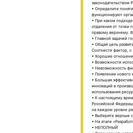
законодательством Р
• Определите поняти
функционируют орган
• При каком подход
отдаления от точки 
правому верхнему. В
• Главной задачей г
• Общая цель развит
Соотнести фактор, с
• Хорошие отношени
• Возможности испо
• Невозможность фи
• Появление нового 
• Большая эффективн
инноваций в произво
использования ресур
• К настоящему вре
Российской Федераци
на каждом уровне р
• Выберите верные с
• На этапе «Разрабо
• НЕПОЛНЫЙ