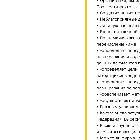
• Организация, испо
Соотнести фактор, с
• Создание новых те
• Неблагоприятные 
• Лидирующая позиц
• Более высокие общ
• Полномочия какого 
перечислены ниже:
• -определяет поряд
планирования и соде
данных документов п
• -определяет цели,
находящихся в веден
• -определяет поряд
планирования по воп
• -обеспечивает мет
• -осуществляет ины
• Главным условием
• Какого числа всту
Федерации». Выберит
• К какой группе ст
и не затрагивающие 
• Может ли фирма на