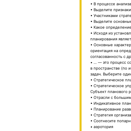
• В процессе анализ
• Выделите признаки
• Участниками страт
• Выделите основны
• Какое определение
• Исходя из установ
планирования являет
• Основные характер
ориентация на опред
согласованность с д
• … — это процесс с
в пространстве (по 
задач. Выберите один
• Стратегическое пл
• Стратегическое уп
Субъект планового р
• Отрасли с большим
• Индикативное план
• Планирование разв
• Стратегия организа
• Соотнесите попарн
• аэротория