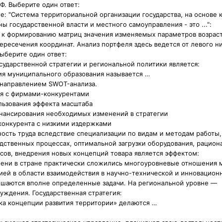
Ф. Выберите один ответ:
е: "Система территориальной организации государства, на основе 
ы государственной власти и местного самоуправления - это ...":
е к формированию матриц значения изменяемых параметров возрас
пересечения координат. Анализ портфеля здесь ведется от левого н
ыберите один ответ:
осударственной стратегии и региональной политики является:
ия муниципального образования называется …
 направлением SWOT-анализа.
я с фирмами-конкурентами
льзования эффекта масштаба
нансирования необходимых изменений в стратегии
конкурента с низкими издержками
ость труда вследствие специализации по видам и методам работы,
дственных процессах, оптимальной загрузки оборудования, рацион
сов, внедрения новых концепций товара является эффектом:
мени в стране практически сложились многоуровневые отношения 
ей в области взаимодействия в научно-технической и инновационн
ешаются вполне определенные задачи. На региональной уровне —
уждения. Государственная стратегия:
тка концепции развития территории» делаются …