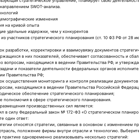
льзующая стратегическое управление, планирует свою деятельность 
 направлением SWOT-анализа.
хнологий
демографические изменения
ия на кривой опыта
ие удельные издержки, чем у конкурентов
из участников стратегического планирования (ст. 10 ФЗ РФ от 28 ию
ок разработки, корректировки и взаимоувязку документов стратеги
ржащихся в них показателей, обеспечивает согласованность и сба
о вопросам, находящимся в ведении Правительства РФ, и утвержда
 задачи и показатели деятельности федеральных органов исполните
ии Правительства РФ;
ок осуществления мониторинга и контроля реализации документов
росам, находящимся в ведении Правительства Российской Федерац
одическое обеспечение стратегического планирования;
е полномочия в сфере стратегического планирования.
 размещения производственных сил является:
пил в силу Федеральный закон № 172-ФЗ «О стратегическом планиро
е один ответ:
ратегии относятся стратегии, связанные в основном с изменением пр
отрасль, положение фирмы внутри отрасли и технологию. Выберите
 практике одновременно реализовывать несколько стратегий: