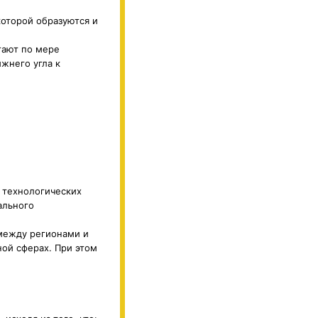
которой образуются и
тают по мере
ижнего угла к
 технологических
ального
между регионами и
ой сферах. При этом