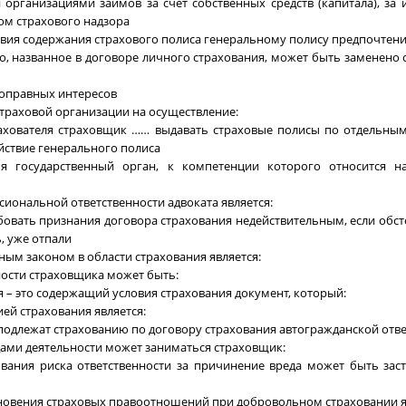
 организациями займов за счет собственных средств (капитала), за 
ом страхового надзора
ствия содержания страхового полиса генеральному полису предпочтени
о, названное в договоре личного страхования, может быть заменено
воправных интересов
страховой организации на осуществление:
ахователя страховщик …… выдавать страховые полисы по отдельны
ствие генерального полиса
я государственный орган, к компетенции которого относится н
сиональной ответственности адвоката является:
овать признания договора страхования недействительным, если обст
, уже отпали
ым законом в области страхования является:
ности страховщика может быть:
я – это содержащий условия страхования документ, который:
ей страхования является:
подлежат страхованию по договору страхования автогражданской отве
дами деятельности может заниматься страховщик:
ования риска ответственности за причинение вреда может быть зас
новения страховых правоотношений при добровольном страховании я