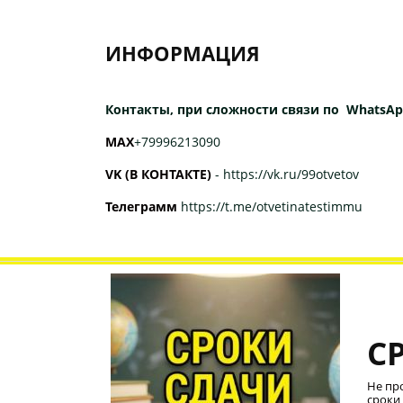
ИНФОРМАЦИЯ
Контакты, при сложности связи по WhatsAp
МАХ
+79996213090
VK (В КОНТАКТЕ)
-
https://vk.ru/99otvetov
Телеграмм
https://t.me/otvetinatestimmu
С
Не пр
сроки