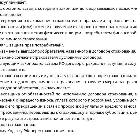
к уплачивает.
ь, обстоятельства, с которыми закон или договор связывают возмож
возмещения.
дтверждения ознакомления страхователя с правилами страхования, н
рахования, и (или) отметки о вручении их страхователю положения этих
ли на отношения между физическим лицом - потребителем финансовой
го личного страхования
Ф "О защите прав потребителей".
е заменить выгодоприобретателя, названного в договоре страхования,
ражено согласие страхователя с условиями договора.
ействующим законодательством РФ договор страхования вступает в силу
сть является.
страховая стоимость имущества, указанная в договоре страхования, в
ение по договору личного страхования в случае смерти застрахо
ыгодоприобретатель, выплачивается.
раховщика от обязанностей по исполнению договора страхования, е
несения очередного взноса, уплата которого просрочена, условие до
а о его прекращении в связи с просрочкой уплаты очередного взноса
о требованиям, перешедшим к страховщику в порядке суброгации, к ли
в результате страхования, начинает течь со дня,
вора страхования:
му Кодексу РФ, перестрахование - это.