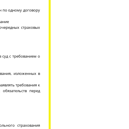
ан по одному договору
вание
очередных страховых
в суд с требованием о
ования, изложенных в
заявлять требования к
 обязательств перед
льного страхования