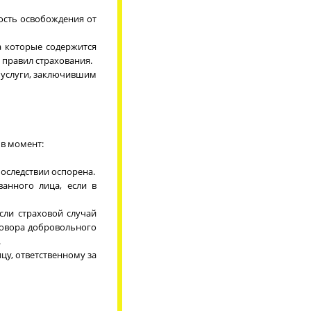
ность освобождения от
а которые содержится
 правил страхования.
 услуги, заключившим
 в момент:
последствии оспорена.
ванного лица, если в
сли страховой случай
говора добровольного
.
цу, ответственному за