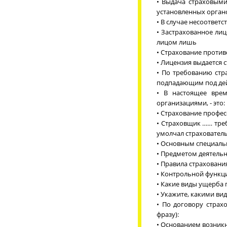
• Выдача страховыми
установленных орган
• В случае несоответ
• Застрахованное лиц
лицом лишь
• Страхование проти
• Лицензия выдается 
• По требованию стр
подпадающим под дей
• В настоящее врем
организациями, - это:
• Страхование профес
• Страховщик …… треб
умолчал страхователь
• Основным специальн
• Предметом деятель
• Правила страховани
• Контрольной функци
• Какие виды ущерба 
• Укажите, какими ви
• По договору страх
фразу):
• Основанием возник