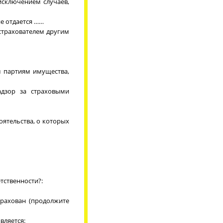
исключением случаев,
е отдается ……
 страхователем другим
м партиям имущества,
адзор за страховыми
оятельства, о которых
тственности?:
трахован (продолжите
вляется: