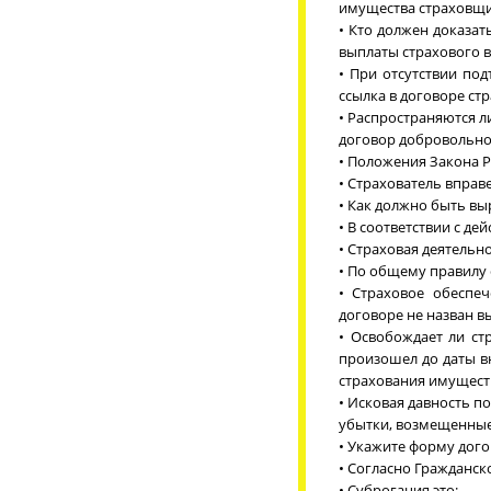
имущества страховщи
• Кто должен доказат
выплаты страхового 
• При отсутствии по
ссылка в договоре ст
• Распространяются 
договор добровольно
• Положения Закона Р
• Страхователь вправ
• Как должно быть вы
• В соответствии с д
• Страховая деятельно
• По общему правилу 
• Страховое обеспеч
договоре не назван в
• Освобождает ли ст
произошел до даты в
страхования имуществ
• Исковая давность п
убытки, возмещенные 
• Укажите форму дого
• Согласно Гражданско
• Суброгация это: