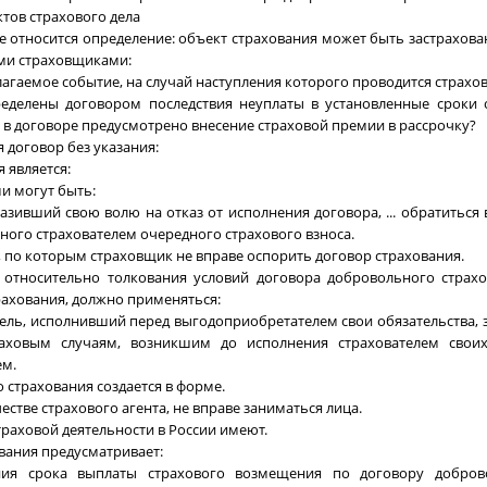
ктов страхового дела
е относится определение: объект страхования может быть застрахов
ми страховщиками:
лагаемое событие, на случай наступления которого проводится страхо
ределены договором последствия неуплаты в установленные сроки 
ли в договоре предусмотрено внесение страховой премии в рассрочку?
 договор без указания:
 является:
и могут быть:
азивший свою волю на отказ от исполнения договора, ... обратиться 
ого страхователем очередного страхового взноса.
, по которым страховщик не вправе оспорить договор страхования.
 относительно толкования условий договора добровольного страх
рахования, должно применяться:
тель, исполнивший перед выгодоприобретателем свои обязательства, 
аховым случаям, возникшим до исполнения страхователем своих
ем.
 страхования создается в форме.
естве страхового агента, не вправе заниматься лица.
траховой деятельности в России имеют.
вания предусматривает:
ния срока выплаты страхового возмещения по договору доброво