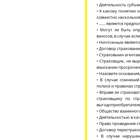
• Деятельность субъе
• К какому понятию н
совместно нескольки
• …… является предпо
• Могут ли быть оп
взносов, в случае ес
• Ничтожным является
• Договор страхования
• Страховыми агентам
• Страховщик, не выр
взыскании просроченн
• Назовите основания
• В случае сомнений
полисе и правилах ст
• Вправе ли страхова
страховщику по стр
выгодоприобретател
• Общество взаимного
• Деятельностью в кач
• Право проведения с
• Договор перестрахо
• В случае наруше