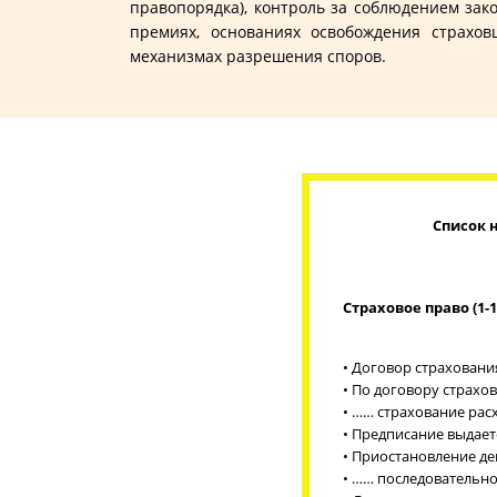
правопорядка), контроль за соблюдением зак
премиях, основаниях освобождения страхов
механизмах разрешения споров.
Список 
Страховое право (1-1
• Договор страхован
• По договору страхо
• …… страхование ра
• Предписание выдаетс
• Приостановление де
• …… последовательно