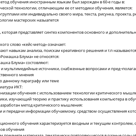
етод обучения иностранным языкам был зарожден в 60-е годы в:
ческой технологии, отличающим ее от методики обучения, является:
огруппами или индивидуально своего мира, текста, рисунка, проекта, 
ологии мастерских назыапется
, которая представляет синтез компонентов основного и дополнитель
ского слово «кейс-метод» означает:
чают навыкам анализа, поискам креативного решения и т.п называются
«Ромашка Блума» не относятся:
машка Блума» состовляют:
ые и мультимедийные источники, снабженные вопросами и пред¬пола
ственного мнения
по данному параграфу или теме
виатура ИКТ:
ганизации обучения с использованием технологии критического мышле
тики, изучающий теорию и практику использования компьютера в обуч
 разработан метод критического мышления:
ки и передачи информации обучаемому, средством осуществления кот
нционного обучения характеризуется входным и текущим контролем, 
ов обучения
ом предмете материала, тематически повторяющегося в разные годы о