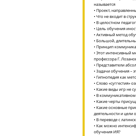
называется
• Проект, направленн
• Что не входит в стр
• В целостном педаго
• Цель обучения инос
• Активный метод обу
• Большой, длительны
• Принцип коммуника
• Этот интенсивный м
профессора Г. Лозано
• Представители абсо
• Задачи обучения – э
• Гипнопедия как мето
• Слово «суггестия» оз
• Какие виды игр не 
• В коммуникативном
• Какие черты прису
• Какие основные пр
деятельности и цели 
• В переводе с латинс
• Как можно интенси
обучения ИЯ?