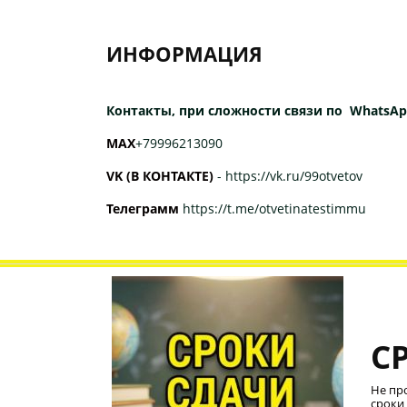
ИНФОРМАЦИЯ
Контакты, при сложности связи по WhatsAp
МАХ
+79996213090
VK (В КОНТАКТЕ)
-
https://vk.ru/99otvetov
Телеграмм
https://t.me/otvetinatestimmu
С
Не пр
сроки