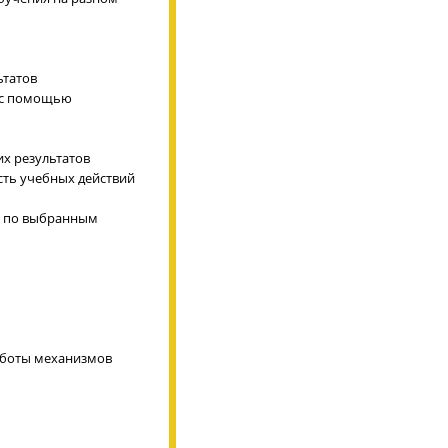
ьтатов
ь с помощью
их результатов
сть учебных действий
ок по выбранным
работы механизмов