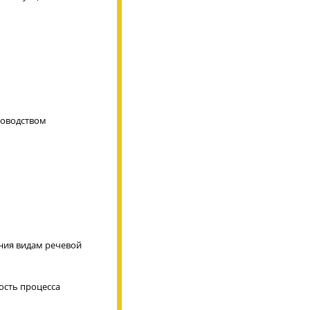
уководством
ния видам речевой
ость процесса