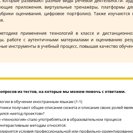
оторые развивают разные виды речевой деятельности: аудир
ающие приложения, виртуальные тренажёры, платформы для
рубрики оценивания, цифровое портфолио). Также изучаютс
я.
ке применения технологий в классе и дистанционно: о
ды, работе с аутентичными материалами и оцениванию резу
ные инструменты в учебный процесс, повышая качество обучен
опросов из тестов, на которые мы можем помочь с ответами.
огии в обучении иностранным языкам (1-1)
астники получают общее описание сюжета и описание своих ролей являе
дился «метод проектов»?
ие «технология» стало употребляться в образовательном процессе
интерактивным методам относятся:
оделируется условия профессиональной или профильно-ориентированн