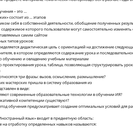
чения – это …
ких» состоит из … этапов
ником себя в собственной деятельности, обобщение полученных резул
у и содержимое которого пользователи могут самостоятельно изменят
ставляемых самим сайтом
ных типов уроков:
пределяется дидактическая цель с ориентацией на достижение следующ
чителя, в котором определяются содержание урока и последовательно
по обучению и овладению учебным материалам
го проектирования урока, таблица, позволяющая структурировать ур
м
относятся три фразы: вызов, осмысление, размышление?
ких мастерских пришла в систему образования из
ставлен в виде:
авляют современные образовательные технологии в обучении ИЯ?
икативной компетенции существуют?
метод обучения предусматривает создание оптимальных условий для 
Иностранный язык» входит в предметную область:
е на отработку определенных навыков называются: