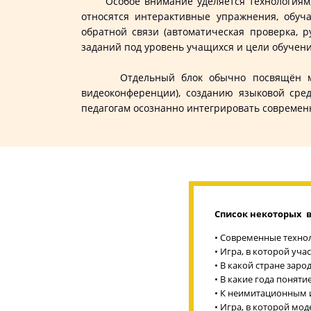
Особое внимание уделяется технологиям, к
относятся интерактивные упражнения, обуч
обратной связи (автоматическая проверка, 
заданий под уровень учащихся и цели обучени
Отдельный блок обычно посвящён методи
видеоконференции), созданию языковой сре
педагогам осознанно интегрировать современ
Список некоторых в
• Современные технол
• Игра, в которой уч
• В какой стране заро
• В какие года понят
• К неимитационным 
• Игра, в которой м