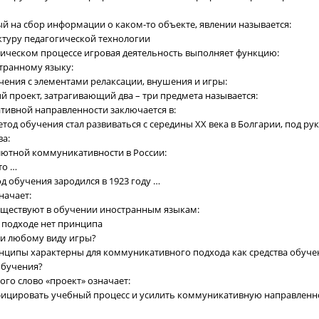
ый на сбор информации о каком-то объекте, явлении называется:
уктуру педагогической технологии
гическом процессе игровая деятельность выполняет функцию:
транному языку:
чения с элементами релаксации, внушения и игры:
й проект, затрагивающий два – три предмета называется:
тивной направленности заключается в:
етод обучения стал развиваться с середины ХХ века в Болгарии, под р
ва:
лютной коммуникативности в России:
то …
д обучения зародился в 1923 году …
начает:
существуют в обучении иностранным языкам:
 подходе нет принципа
щи любому виду игры?
инципы характерны для коммуникативного подхода как средства обуче
обучения?
кого слово «проект» означает:
фицировать учебный процесс и усилить коммуникативную направленн