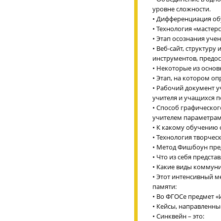
уровне сложности.
• Дифференциация обу
• Технология «мастерс
• Этап осознания уче
• Веб-сайт, структур
инструментов, предо
• Некоторые из основ
• Этап, на котором о
• Рабочий документ у
учителя и учащихся 
• Способ графическо
учителем параметра
• К какому обучению 
• Технология творчес
• Метод Фишбоун пред
• Что из себя предст
• Какие виды коммун
• Этот интенсивный 
памяти:
• Во ФГОСе предмет «
• Кейсы, направленны
• Синквейн – это: