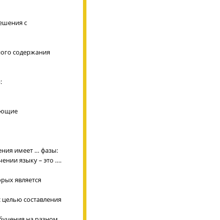
решения с
ного содержания
:
гающие
ния имеет … фазы:
ении языку – это ….
орых является
с целью составления
бучения на разном