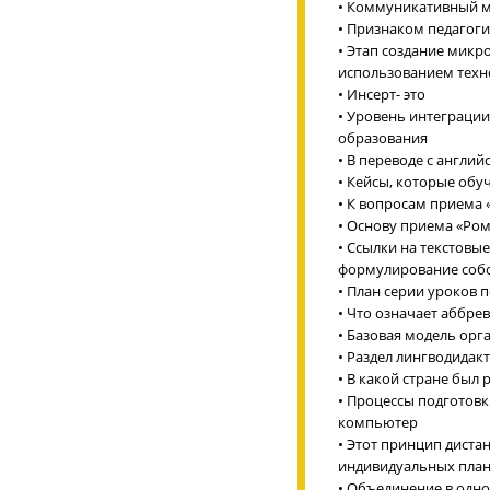
• Коммуникативный м
• Признаком педагоги
• Этап создание микр
использованием техн
• Инсерт- это
• Уровень интеграции
образования
• В переводе с англий
• Кейсы, которые обу
• К вопросам приема 
• Основу приема «Ро
• Ссылки на текстов
формулирование соб
• План серии уроков 
• Что означает аббре
• Базовая модель ор
• Раздел лингводидак
• В какой стране был
• Процессы подготов
компьютер
• Этот принцип диста
индивидуальных план
• Объединение в одн