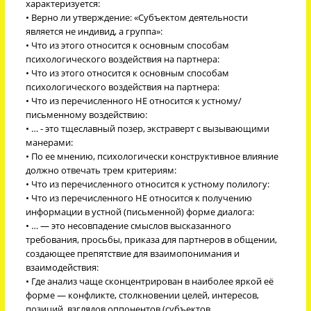
характеризуется:
• Верно ли утверждение: «Субъектом деятельности
является не индивид, а группа»:
• Что из этого относится к основным способам
психологического воздействия на партнера:
• Что из этого относится к основным способам
психологического воздействия на партнера:
• Что из перечисленного НЕ относится к устному/
письменному воздействию:
• … - это тщеславный позер, экстраверт с вызывающими
манерами:
• По ее мнению, психологически конструктивное влияние
должно отвечать трем критериям:
• Что из перечисленного относится к устному полилогу:
• Что из перечисленного НЕ относится к получению
информации в устной (письменной) форме диалога:
• … — это несовпадение смыслов высказанного
требования, просьбы, приказа для партнеров в общении,
создающее препятствие для взаимопонимания и
взаимодействия:
• Где анализ чаще сконцентрирован в наиболее яркой её
форме — конфликте, столкновении целей, интересов,
позиций, взглядов оппонентов (субъектов