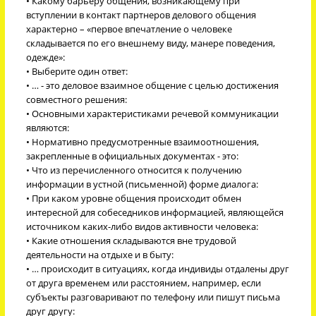
• Какому барьеру общения, возникающему при
вступлении в контакт партнеров делового общения
характерно – «первое впечатление о человеке
складывается по его внешнему виду, манере поведения,
одежде»:
• Выберите один ответ:
• … - это деловое взаимное общение с целью достижения
совместного решения:
• Основными характеристиками речевой коммуникации
являются:
• Нормативно предусмотренные взаимоотношения,
закрепленные в официальных документах - это:
• Что из перечисленного относится к получению
информации в устной (письменной) форме диалога:
• При каком уровне общения происходит обмен
интересной для собеседников информацией, являющейся
источником каких-либо видов активности человека:
• Какие отношения складываются вне трудовой
деятельности на отдыхе и в быту:
• … происходит в ситуациях, когда индивиды отдалены друг
от друга временем или расстоянием, например, если
субъекты разговаривают по телефону или пишут письма
друг другу: