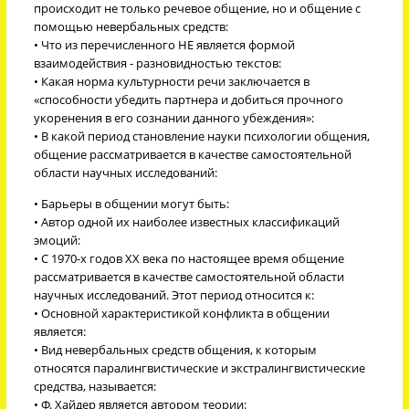
происходит не только речевое общение, но и общение с
помощью невербальных средств:
• Что из перечисленного НЕ является формой
взаимодействия - разновидностью текстов:
• Какая норма культурности речи заключается в
«способности убедить партнера и добиться прочного
укоренения в его сознании данного убеждения»:
• В какой период становление науки психологии общения,
общение рассматривается в качестве самостоятельной
области научных исследований:
• Барьеры в общении могут быть:
• Автор одной их наиболее известных классификаций
эмоций:
• С 1970-х годов XX века по настоящее время общение
рассматривается в качестве самостоятельной области
научных исследований. Этот период относится к:
• Основной характеристикой конфликта в общении
является:
• Вид невербальных средств общения, к которым
относятся паралингвистические и экстралингвистические
средства, называется:
• Ф. Хайдер является автором теории: