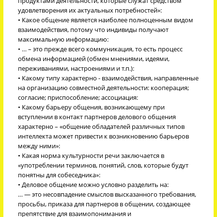
продуктами деятельности, которые служат средством
удовлетворения их актуальных потребностей»:
• Какое общение является наиболее полноценным видом
взаимодействия, потому что индивиды получают
максимальную информацию:
• … – это прежде всего коммуникация, то есть процесс
обмена информацией (обмен мнениями, идеями,
переживаниями, настроениями и т.п.):
• Какому типу характерно - взаимодействия, направленные
на организацию совместной деятельности: кооперация;
согласие; приспособление; ассоциация:
• Какому барьеру общения, возникающему при
вступлении в контакт партнеров делового общения
характерно – «общение обладателей различных типов
интеллекта может привести к возникновению барьеров
между ними»:
• Какая норма культурности речи заключается в
«употреблении терминов, понятий, слов, которые будут
понятны для собеседника»:
• Деловое общение можно условно разделить на:
… — это несовпадение смыслов высказанного требования,
просьбы, приказа для партнеров в общении, создающее
препятствие для взаимопонимания и