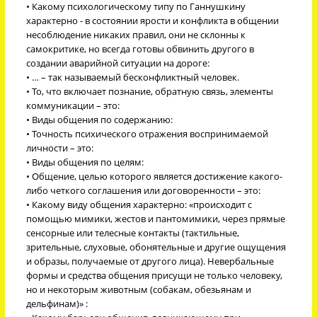
• Какому психологическому типу по Ганнушкину
характерно - в состоянии ярости и конфликта в общении
несоблюдение никаких правил, они не склонны к
самокритике, но всегда готовы обвинить другого в
создании аварийной ситуации на дороге:
• … – так называемый бесконфликтный человек.
• То, что включает познание, обратную связь, элементы
коммуникации – это:
• Виды общения по содержанию:
• Точность психического отражения воспринимаемой
личности – это:
• Виды общения по целям:
• Общение, целью которого является достижение какого-
либо четкого соглашения или договоренности – это:
• Какому виду общения характерно: «происходит с
помощью мимики, жестов и пантомимики, через прямые
сенсорные или телесные контакты (тактильные,
зрительные, слуховые, обонятельные и другие ощущения
и образы, получаемые от другого лица). Невербальные
формы и средства общения присущи не только человеку,
но и некоторым животным (собакам, обезьянам и
дельфинам)» :