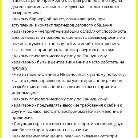
и ясность речи. Чрезмерно быстрая речь обычно трудна
для восприятия, а излишне медленная – только вызовет
раздражение» :
• Какому барьеру общения, возникающему при
вступлении в контакт партнеров делового общения
характерно – «неприятные эмоции ослабляют способность
воспринимать и правильно оценивать самые серьезные и
веские аргументы в пользу той или иной точки зрения»:
• … – человек принципа, чаще интравертного склада:
• Какому психологическому типу по Ганнушкину
характерно - быть в центре внимания и часто работать на
публику:
• Что из перечисленного НЕ относится к устному полилогу:
• … - это целенаправленное, аргументированное речевое
воздействие, основанное на критическом восприятии
информации:
• Какому психологическому типу по Ганнушкину
характерно - предъявлять высокие требования к себе и к
другим (однако часто это воспринимается как мелочные
придирки):
• Ситуация скрытого или открытого противостояния двух
или более сторон участниц называется:
• Какие взаимоотношения, реально складываются при