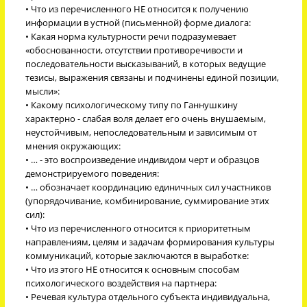
• Что из перечисленного НЕ относится к получению
информации в устной (письменной) форме диалога:
• Какая норма культурности речи подразумевает
«обоснованности, отсутствии противоречивости и
последовательности высказываний, в которых ведущие
тезисы, выражения связаны и подчинены единой позиции,
мысли»:
• Какому психологическому типу по Ганнушкину
характерно - слабая воля делает его очень внушаемым,
неустойчивым, непоследовательным и зависимым от
мнения окружающих:
• … - это воспроизведение индивидом черт и образцов
демонстрируемого поведения:
• … обозначает координацию единичных сил участников
(упорядочивание, комбинирование, суммирование этих
сил):
• Что из перечисленного относится к приоритетным
направлениям, целям и задачам формирования культуры
коммуникаций, которые заключаются в выработке:
• Что из этого НЕ относится к основным способам
психологического воздействия на партнера:
• Речевая культура отдельного субъекта индивидуальна,