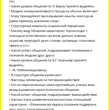
это:
• Какие уровни общения по Э. Берну принято выделять:
• Модель коммуникативного процесса обычно включает:
• Кому принадлежит высказывание «мысль никогда не
равна прямому значению слов»:
• Структурные элементы социальной перцепции:
• Какому виду общения характерно: «происходит с
помощью естественных органов, данных живому
существу природой: руки, голова, туловище, голосовые
связки и т.п.»:
• Какой аспект общения, подразумевает понимание и
познание людьми друг друга:
• Какие уровни общения по Б.Г. Ананьеву принято
выделять:
• ~%-100%миниуровень}
• В структуре общения различают:
• Факторы, влияющие на тип взаимодействия:
• Кто из перечисленных ниже крупнейших ученых внес
вклад в развитие науки психологии общения:
• Какой аспект общения, подразумевает взаимодействие:
• Какому этапу развития межличностных отношений
характерно - сближение взглядов и оказание поддержки
друг другу; характеризуются: