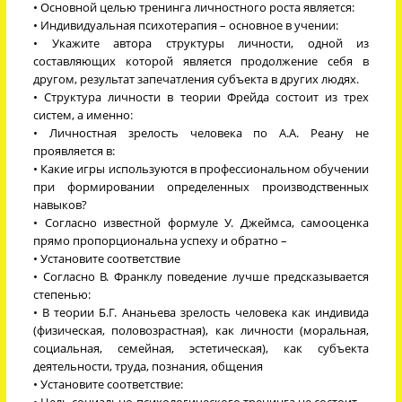
• Основной целью тренинга личностного роста является:
• Индивидуальная психотерапия – основное в учении:
• Укажите автора структуры личности, одной из
составляющих которой является продолжение себя в
другом, результат запечатления субъекта в других людях.
• Структура личности в теории Фрейда состоит из трех
систем, а именно:
• Личностная зрелость человека по А.А. Реану не
проявляется в:
• Какие игры используются в профессиональном обучении
при формировании определенных производственных
навыков?
• Согласно известной формуле У. Джеймса, самооценка
прямо пропорциональна успеху и обратно –
• Установите соответствие
• Согласно В. Франклу поведение лучше предсказывается
степенью:
• В теории Б.Г. Ананьева зрелость человека как индивида
(физическая, половозрастная), как личности (моральная,
социальная, семейная, эстетическая), как субъекта
деятельности, труда, познания, общения
• Установите соответствие:
• Цель социально-психологического тренинга не состоит