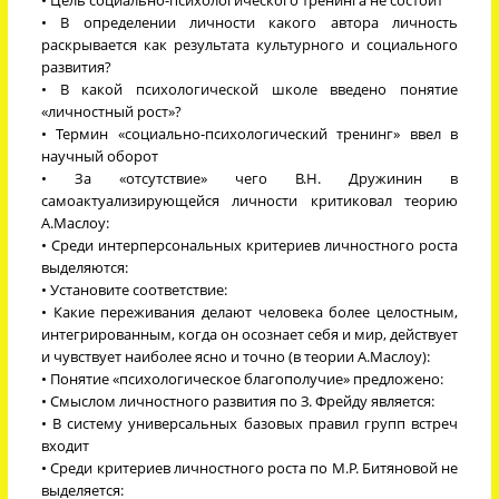
• В определении личности какого автора личность
раскрывается как результата культурного и социального
развития?
• В какой психологической школе введено понятие
«личностный рост»?
• Термин «социально-психологический тренинг» ввел в
научный оборот
• За «отсутствие» чего В.Н. Дружинин в
самоактуализирующейся личности критиковал теорию
А.Маслоу:
• Среди интерперсональных критериев личностного роста
выделяются:
• Установите соответствие:
• Какие переживания делают человека более целостным,
интегрированным, когда он осознает себя и мир, действует
и чувствует наиболее ясно и точно (в теории А.Маслоу):
• Понятие «психологическое благополучие» предложено:
• Смыслом личностного развития по З. Фрейду является:
• В систему универсальных базовых правил групп встреч
входит
• Среди критериев личностного роста по М.Р. Битяновой не
выделяется: