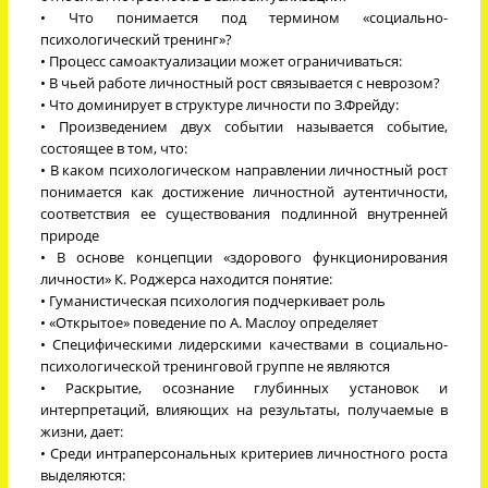
• Что понимается под термином «социально-
психологический тренинг»?
• Процесс самоактуализации может ограничиваться:
• В чьей работе личностный рост связывается с неврозом?
• Что доминирует в структуре личности по З.Фрейду:
• Произведением двух событии называется событие,
состоящее в том, что:
• В каком психологическом направлении личностный рост
понимается как достижение личностной аутентичности,
соответствия ее существования подлинной внутренней
природе
• В основе концепции «здорового функционирования
личности» К. Роджерса находится понятие:
• Гуманистическая психология подчеркивает роль
• «Открытое» поведение по А. Маслоу определяет
• Специфическими лидерскими качествами в социально-
психологической тренинговой группе не являются
• Раскрытие, осознание глубинных установок и
интерпретаций, влияющих на результаты, получаемые в
жизни, дает:
• Среди интраперсональных критериев личностного роста
выделяются: