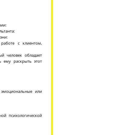
нии:
льтанта:
зни:
 работе с клиентом,
ый человек обладает
ь ему раскрыть этот
 эмоциональные или
ной психологической