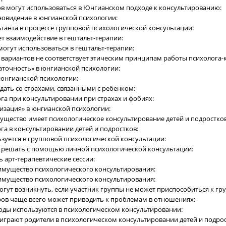
дов могут использоваться в Юнгианском подходе к консультированию:
сновидение в юнгианской психологии:
льтанта в процессе групповой психологической консультации:
ет взаимодействие в гештальт-терапии:
могут использоваться в гештальт-терапии:
 вариантов не соответствует этическим принципам работы психолога-
таточность» в юнгианской психологии:
в юнгианской психологии:
адать со страхами, связанными с ребенком:
ога при консультировании при страхах и фобиях:
лизация» в юнгианской психологии:
ущество имеет психологическое консультирование детей и подростков
ога в консультировании детей и подростков:
ьзуется в групповой психологической консультации:
о решать с помощью личной психологической консультации:
ь арт-терапевтические сессии:
еимущество психологического консультирования:
еимущество психологического консультирования:
могут возникнуть, если участник группы не может приспособиться к г
оров чаще всего может приводить к проблемам в отношениях:
тоды используются в психологическом консультировании:
играют родители в психологическом консультировании детей и подрос