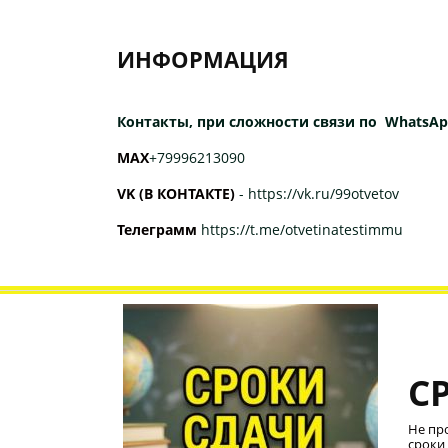
ИНФОРМАЦИЯ
Контакты, при сложности связи по WhatsAp
МАХ
+79996213090
VK (В КОНТАКТЕ)
-
https://vk.ru/99otvetov
Телеграмм
https://t.me/otvetinatestimmu
С
Не пр
сроки