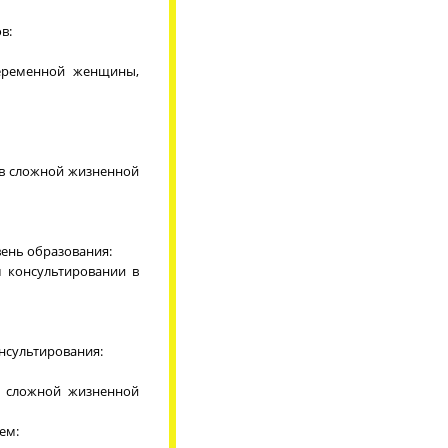
в:
беременной женщины,
 в сложной жизненной
вень образования:
м консультировании в
нсультирования:
в сложной жизненной
ем: