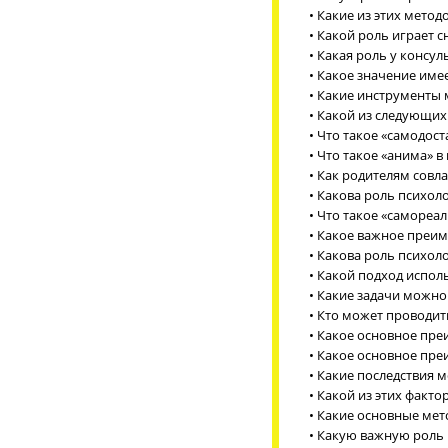
• Какие из этих мето
• Какой роль играет 
• Какая роль у консу
• Какое значение име
• Какие инструменты 
• Какой из следующих
• Что такое «самодос
• Что такое «анима» 
• Как родителям совл
• Какова роль психол
• Что такое «самореа
• Какое важное преим
• Какова роль психол
• Какой подход испол
• Какие задачи можн
• Кто может проводит
• Какое основное пр
• Какое основное пр
• Какие последствия 
• Какой из этих факт
• Какие основные ме
• Какую важную роль 