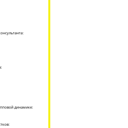
консультанта:
:
рупповой динамике:
тков: