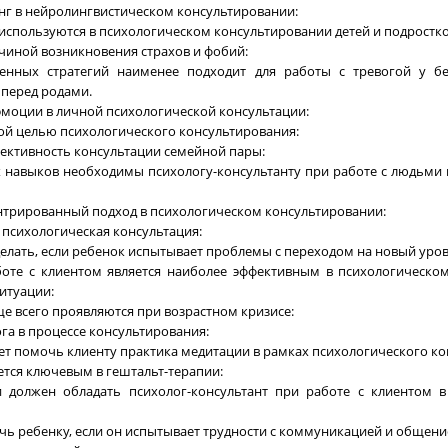
нг в нейролингвистическом консультировании:
 используются в психологическом консультировании детей и подростко
чиной возникновения страхов и фобий:
ленных стратегий наименее подходит для работы с тревогой у 
перед родами.
эмоции в личной психологической консультации:
ной целью психологического консультирования:
фективность консультации семейной пары:
х навыков необходимы психологу-консультанту при работе с людьми
ентрированный подход в психологическом консультировании:
я психологическая консультация:
делать, если ребенок испытывает проблемы с переходом на новый уро
боте с клиентом является наиболее эффективным в психологическо
итуации:
е всего проявляются при возрастном кризисе:
ога в процессе консультирования:
ет помочь клиенту практика медитации в рамках психологического ко
ется ключевым в гештальт-терапии:
и должен обладать психолог-консультант при работе с клиентом 
чь ребенку, если он испытывает трудности с коммуникацией и общени