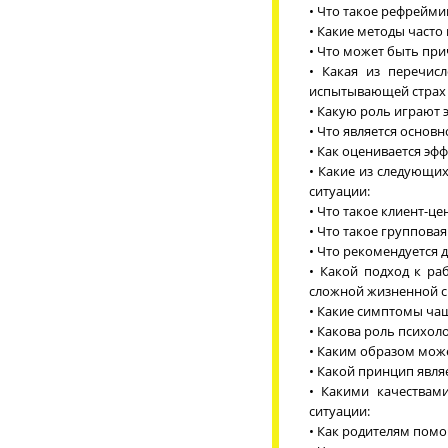
• Что такое рефрейми
• Какие методы часто
• Что может быть при
• Какая из перечис
испытывающей страх 
• Какую роль играют 
• Что является основ
• Как оценивается эф
• Какие из следующи
ситуации:
• Что такое клиент-ц
• Что такое группова
• Что рекомендуется 
• Какой подход к ра
сложной жизненной с
• Какие симптомы чащ
• Какова роль психол
• Каким образом мож
• Какой принцип явля
• Какими качествам
ситуации:
• Как родителям помо