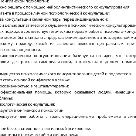
 в юнгианской психологии:
жно решать с помощью нейролингвистического консультирования:
льтанта в процессе личной психологической консультации:
ва консультации семейной пары перед индивидуальной:
ной целью эмпатического слушания в психологическом консультирова
ых подходов соответствует этическим нормам работы психолога-консу
лем может быть связана с представлением архетипов в повседневной жи
нскому подходу, какой из аспектов является центральным при
во неполноценности.
сихологическом консультировании базируется на идее, что кажд
алом для роста и самореализации, а консультант должен помоч
имущество психологического консультирования детей и подростков:
т стать основой конфликтов в семье:
 осознанностью в гештальт-терапии:
профессиональная помощь, которую оказывают людям, имеющим
блемы:
сихологическая консультация:
ьзуется в юнгианской психологии:
ользуется для работы с трансгенерационными проблемами в лич
вное бессознательное в юнгианской психологии:
архетипы в психической жизни человека: