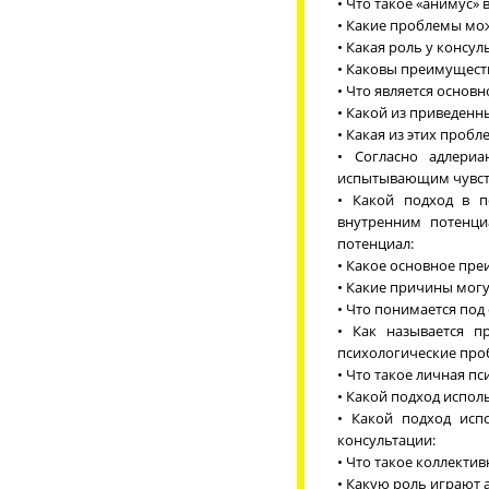
• Что такое «анимус»
• Какие проблемы мо
• Какая роль у консу
• Каковы преимущест
• Что является основ
• Какой из приведенн
• Какая из этих проб
• Согласно адлериа
испытывающим чувст
• Какой подход в п
внутренним потенци
потенциал:
• Какое основное пре
• Какие причины могу
• Что понимается под
• Как называется 
психологические про
• Что такое личная п
• Какой подход испол
• Какой подход исп
консультации:
• Что такое коллекти
• Какую роль играют 