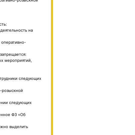
сть:
деятельность на
 оперативно-
запрещается:
ых мероприятий,
отрудники следующих
о-розыскной
шении следующих
енное ФЗ «Об
ожно выделить