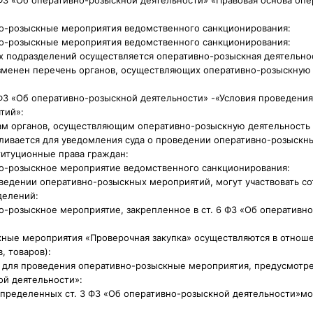
но-розыскные мероприятия ведомственного санкционирования:
но-розыскные мероприятия ведомственного санкционирования:
х подразделений осуществляется оперативно-розыскная деятельно
зменен перечень органов, осуществляющих оперативно-розыскную 
ФЗ «Об оперативно-розыскной деятельности» -«Условия проведения
тий»:
м органов, осуществляющим оперативно-розыскную деятельность 
вливается для уведомления суда о проведении оперативно-розыскн
титуционные права граждан:
но-розыскное мероприятие ведомственного санкционирования:
оведении оперативно-розыскных мероприятий, могут участвовать с
делений:
о-розыскное мероприятие, закрепленное в ст. 6 ФЗ «Об оперативн
кные мероприятия «Проверочная закупка» осуществляются в отно
, товаров):
е для проведения оперативно-розыскные мероприятия, предусмотр
ой деятельности»:
определенных ст. 3 ФЗ «Об оперативно-розыскной деятельности»м