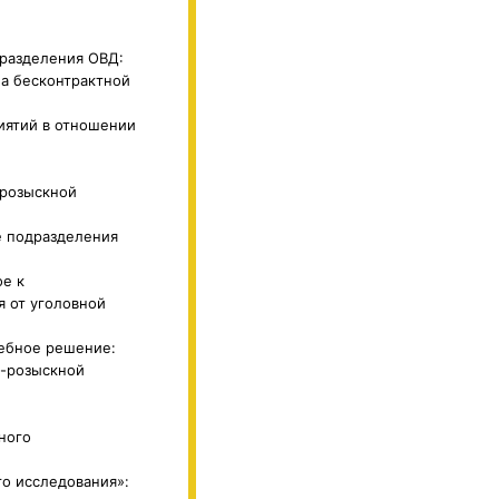
дразделения ОВД:
а бесконтрактной
иятий в отношении
-розыскной
е подразделения
ое к
 от уголовной
дебное решение:
о-розыскной
ного
го исследования»: