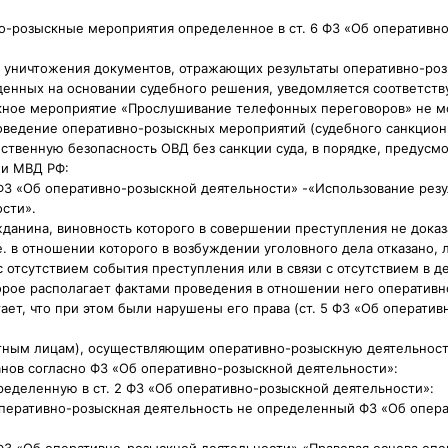
о-розыскные мероприятия определенное в ст. 6 ФЗ «Об оперативн
о уничтожения документов, отражающих результаты оперативно-ро
енных на основании судебного решения, уведомляется соответств
кное мероприятие «Прослушивание телефонных переговоров» не м
роведение оперативно-розыскных мероприятий (судебного санкцион
твенную безопасность ОВД без санкции суда, в порядке, предусм
и МВД РФ:
ФЗ «Об оперативно-розыскной деятельности» -«Использование резу
сти».
жданина, виновность которого в совершении преступления не дока
 е. в отношении которого в возбуждении уголовного дела отказано,
с отсутствием события преступления или в связи с отсутствием в д
орое располагает фактами проведения в отношении него оператив
ает, что при этом были нарушены его права (ст. 5 ФЗ «Об операти
тным лицам), осуществляющим оперативно-розыскную деятельность
анов согласно ФЗ «Об оперативно-розыскной деятельности»:
пределенную в ст. 2 ФЗ «Об оперативно-розыскной деятельности»:
оперативно-розыскная деятельность не определенный ФЗ «Об опер
ФЗ «Об оперативно-розыскной деятельности» «Правовая основа оп