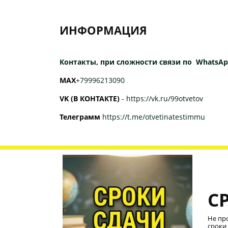
ИНФОРМАЦИЯ
Контакты, при сложности связи по WhatsAp
МАХ
+79996213090
VK (В КОНТАКТЕ)
-
https://vk.ru/99otvetov
Телеграмм
https://t.me/otvetinatestimmu
С
Не пр
сроки