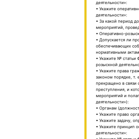
деятельности»:
• Укажите оперативн
деятельности»:
• За какой период д
мероприятий, провед
• Оперативно-розыс
• Допускается ли п
обеспечивающих собс
нормативными актам
• Укажите № статьи 
розыскной деятельно
• Укажите права гра
законом порядке, т.
прекращено в связи 
преступления, и кот
мероприятий и полаг
деятельности»):
• Органам (должнос
• Укажите право орг
• Укажите задачу, о
• Укажите принцип 
деятельности»:
• Укажите № статьи 