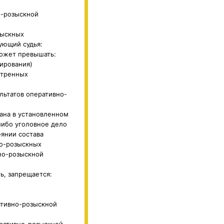
о-розыскной
зыскных
ующий судья:
ожет превышать:
ирования)
отренных
льтатов оперативно-
зана в установленном
 либо уголовное дело
еянии состава
но-розыскных
вно-розыскной
, запрещается:
ативно-розыскной
еративно-розыскной