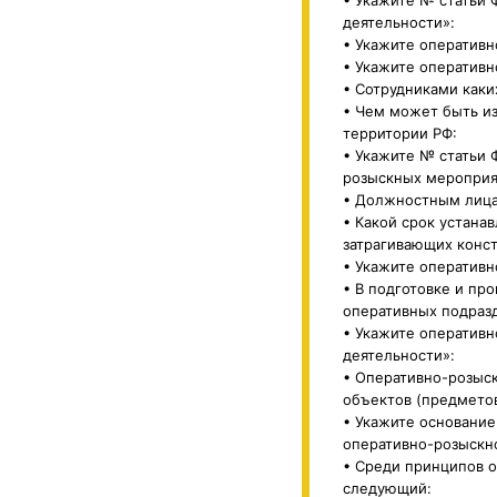
деятельности»:
• Укажите оператив
• Укажите оператив
• Сотрудниками каки
• Чем может быть и
территории РФ:
• Укажите № статьи 
розыскных мероприя
• Должностным лица
• Какой срок устана
затрагивающих конс
• Укажите оператив
• В подготовке и пр
оперативных подраз
• Укажите оперативн
деятельности»:
• Оперативно-розыс
объектов (предметов
• Укажите основани
оперативно-розыскн
• Среди принципов 
следующий: