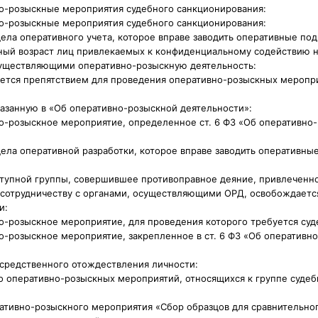
но-розыскные мероприятия судебного санкционирования:
но-розыскные мероприятия судебного санкционирования:
дела оперативного учета, которое вправе заводить оперативные по
ный возраст лиц привлекаемых к конфиденциальному содействию н
существляющими оперативно-розыскную деятельность:
яется препятствием для проведения оперативно-розыскных меропр
казанную в «Об оперативно-розыскной деятельности»:
о-розыскное мероприятие, определенное ст. 6 ФЗ «Об оперативно
дела оперативной разработки, которое вправе заводить оперативны
ступной группы, совершившее противоправное деяние, привлеченн
сотрудничеству с органами, осуществляющими ОРД, освобождается
и:
о-розыскное мероприятие, для проведения которого требуется су
о-розыскное мероприятие, закрепленное в ст. 6 ФЗ «Об оперативн
осредственного отождествления личности:
о оперативно-розыскных мероприятий, относящихся к группе судеб
ативно-розыскного мероприятия «Сбор образцов для сравнительно