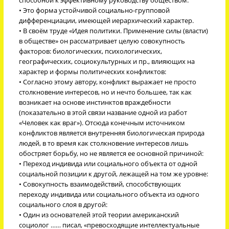
• Это форма устойчивой социально-групповой
дифференциации, имеющей иерархический характер.
• В своём труде «Идея политики. Применение силы (власти)
в обществе» он рассматривает целую совокупность
факторов: биологических, психологических,
географических, социокультурных и пр., влияющих на
характер и формы политических конфликтов:
• Согласно этому автору, конфликт выражает не просто
столкновение интересов, но и нечто большее, так как
возникает на основе инстинктов враждебности
(показательно в этой связи название одной из работ
«Человек как враг»). Отсюда конечным источником
конфликтов является внутренняя биологическая природа
людей, в то время как столкновение интересов лишь
обостряет борьбу, но не является ее основной причиной:
• Переход индивида или социального объекта от одной
социальной позиции к другой, лежащей на том же уровне:
• Совокупность взаимодействий, способствующих
переходу индивида или социального объекта из одного
социального слоя в другой:
• Один из основателей этой теории американский
социолог …… писал, «превосходящие интеллектуальные