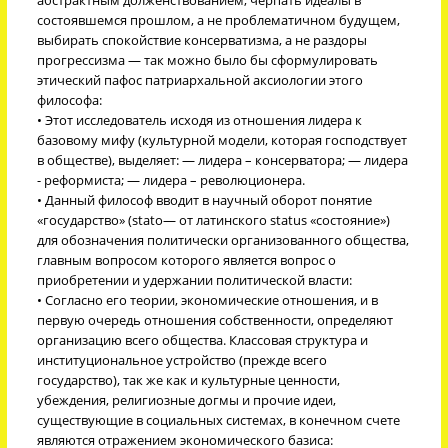
состоявшемся прошлом, а не проблематичном будущем,
выбирать спокойствие консерватизма, а не раздоры
прогрессизма — так можно было бы сформулировать
этический пафос патриархальной аксиологии этого
философа:
• Этот исследователь исходя из отношения лидера к
базовому мифу (культурной модели, которая господствует
в обществе), выделяет: — лидера – консерватора; — лидера
- реформиста; — лидера – революционера.
• Данный философ вводит в научный оборот понятие
«государство» (stato— от латинского status «состояние»)
для обозначения политически организованного общества,
главным вопросом которого является вопрос о
приобретении и удержании политической власти:
• Согласно его теории, экономические отношения, и в
первую очередь отношения собственности, определяют
организацию всего общества. Классовая структура и
институциональное устройство (прежде всего
государство), так же как и культурные ценности,
убеждения, религиозные догмы и прочие идеи,
существующие в социальных системах, в конечном счете
являются отражением экономического базиса: