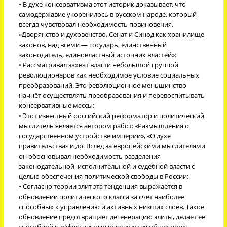
• В духе консерватизма этот историк доказывает, что
самодержавие укоренилось в русском народе, который
всегда чувствовал необходимость повиновения.
«Дворянство и духовенство, Сенат и Синод как хранилище
законов, над всеми — государь, единственный
законодатель, единовластный источник властей»:
• Рассматривал захват власти небольшой группой
революционеров как необходимое условие социальных
преобразований. Это революционное меньшинство
начнёт осуществлять преобразования и перевоспитывать
консервативные массы:
• Этот известный российский реформатор и политический
мыслитель является автором работ: «Размышления о
государственном устройстве империи», «О духе
правительства» и др. Вслед за европейскими мыслителями
он обосновывал необходимость разделения
законодательной, исполнительной и судебной власти с
целью обеспечения политической свободы в России:
• Согласно теории элит эта тенденция выражается в
обновлении политического класса за счёт наиболее
способных к управлению и активных низших слоёв. Такое
обновление предотвращает дегенерацию элиты, делает её
способной к эффективному руководству обществом: