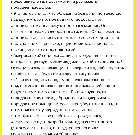
представителей для достижения и реализации
поставленных целей.
• Этот автор считал, что обладание безграничной властью
над другими, их полное подчинение доставляет
авторитарному человеку особое наслаждение. Оно
является формой своеобразного садизма. Одновременно
авторитарная личность имеет мазохистские черты – при
столкновении с превосходящей силой такая личность
восхищается ею и поклоняется ей:
• Американский социолог….. писал :«лидерство есть связь,
которая существует между людьми в какой-то социальной
ситуации, и люди, являющиеся лидерами в одной ситуации,
не обязательно будут ими в других ситуациях:
• «Если руководить народом посредством законов и
поддерживать порядок при помощи наказаний, народ
будет стремиться уклоняться.... Если же руководить
народом посредством добродетели и поддерживать
порядок при помощи ритуала, народ будет знать стыд, и
он исправится», утверждал этот мыслитель:
• Этот философ всвоих работах «О гражданине»,
«Левиафан...» и др., разрабатывал идеи естественного
(догосударственного) и государственного или
гражданского состояния общества: