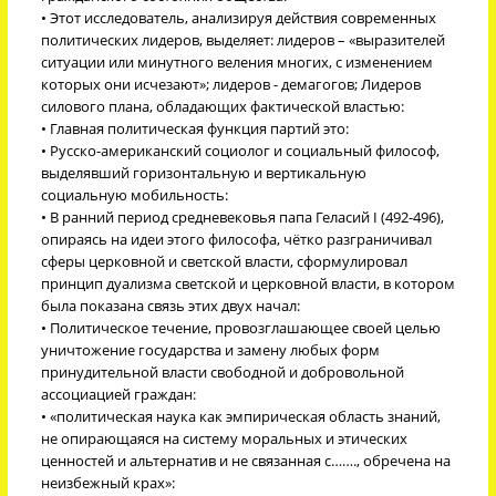
• Этот исследователь, анализируя действия современных
политических лидеров, выделяет: лидеров – «выразителей
ситуации или минутного веления многих, с изменением
которых они исчезают»; лидеров - демагогов; Лидеров
силового плана, обладающих фактической властью:
• Главная политическая функция партий это:
• Русско-американский социолог и социальный философ,
выделявший горизонтальную и вертикальную
социальную мобильность:
• В ранний период средневековья папа Геласий I (492-496),
опираясь на идеи этого философа, чётко разграничивал
сферы церковной и светской власти, сформулировал
принцип дуализма светской и церковной власти, в котором
была показана связь этих двух начал:
• Политическое течение, провозглашающее своей целью
уничтожение государства и замену любых форм
принудительной власти свободной и добровольной
ассоциацией граждан:
• «политическая наука как эмпирическая область знаний,
не опирающаяся на систему моральных и этических
ценностей и альтернатив и не связанная с……., обречена на
неизбежный крах»: