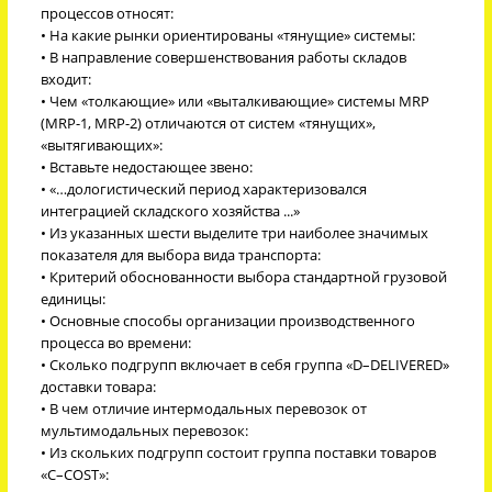
процессов относят:
• На какие рынки ориентированы «тянущие» системы:
• В направление совершенствования работы складов
входит:
• Чем «толкающие» или «выталкивающие» системы MRP
(MRP-1, MRP-2) отличаются от систем «тянущих»,
«вытягивающих»:
• Вставьте недостающее звено:
• «…дологистический период характеризовался
интеграцией складского хозяйства ...»
• Из указанных шести выделите три наиболее значимых
показателя для выбора вида транспорта:
• Критерий обоснованности выбора стандартной грузовой
единицы:
• Основные способы организации производственного
процесса во времени:
• Сколько подгрупп включает в себя группа «D–DELIVERED»
доставки товара:
• В чем отличие интермодальных перевозок от
мультимодальных перевозок:
• Из скольких подгрупп состоит группа поставки товаров
«С–СOST»: