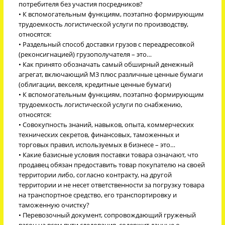
потребителя без участия посредников?
• К вспомогательным функциям, поэтапно формирующим
трудоемкость логистической услуги по производству,
относятся:
• Раздельный способ доставки грузов с переадресовкой
(реконсигнацией) грузополучателя – это…
• Как принято обозначать самый обширный денежный
агрегат, включающий М3 плюс различные ценные бумаги
(облигации, векселя, кредитные ценные бумаги)
• К вспомогательным функциям, поэтапно формирующим
трудоемкость логистической услуги по снабжению,
относятся:
• Совокупность знаний, навыков, опыта, коммерческих
технических секретов, финансовых, таможенных и
торговых правил, используемых в бизнесе – это…
• Какие базисные условия поставки товара означают, что
продавец обязан предоставить товар покупателю на своей
территории либо, согласно контракту, на другой
территории и не несет ответственности за погрузку товара
на транспортное средство, его транспортировку и
таможенную очистку?
• Перевозочный документ, сопровождающий груженый
вагон на всем пути следования, содержит данные о