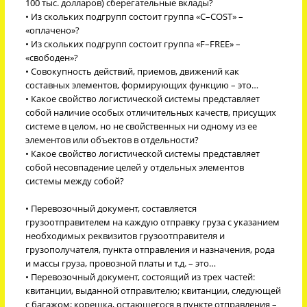
100 тыс. долларов) сберегательные вклады?
• Из скольких подгрупп состоит группа «C–COST» –
«оплачено»?
• Из скольких подгрупп состоит группа «F–FREE» –
«свободен»?
• Совокупность действий, приемов, движений как
составных элементов, формирующих функцию – это…
• Какое свойство логистической системы представляет
собой наличие особых отличительных качеств, присущих
системе в целом, но не свойственных ни одному из ее
элементов или объектов в отдельности?
• Какое свойство логистической системы представляет
собой несовпадение целей у отдельных элементов
системы между собой?
• Перевозочный документ, составляется
грузоотправителем на каждую отправку груза с указанием
необходимых реквизитов грузоотправителя и
грузополучателя, пункта отправления и назначения, рода
и массы груза, провозной платы и т.д. – это…
• Перевозочный документ, состоящий из трех частей:
квитанции, выданной отправителю; квитанции, следующей
с багажом; корешка, остающегося в пункте отправления –