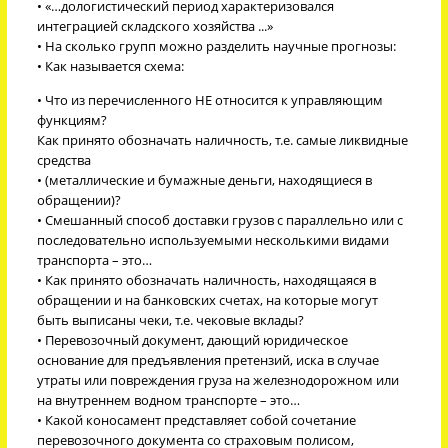
• «…дологистический период характеризовался
интеграцией складского хозяйства ...»
• На сколько групп можно разделить научные прогнозы:
• Как называется схема:
• Что из перечисленного НЕ относится к управляющим
функциям?
Как принято обозначать наличность, т.е. самые ликвидные
средства
• (металлические и бумажные деньги, находящиеся в
обращении)?
• Смешанный способ доставки грузов с параллельно или с
последовательно используемыми несколькими видами
транспорта – это…
• Как принято обозначать наличность, находящаяся в
обращении и на банковских счетах, на которые могут
быть выписаны чеки, т.е. чековые вклады?
• Перевозочный документ, дающий юридическое
основание для предъявления претензий, иска в случае
утраты или повреждения груза на железнодорожном или
на внутреннем водном транспорте – это…
• Какой коносамент представляет собой сочетание
перевозочного документа со страховым полисом,