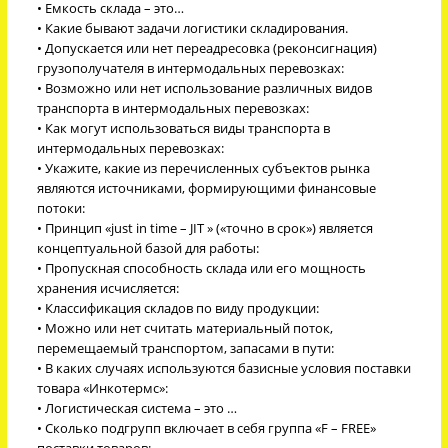
• Емкость склада – это…
• Какие бывают задачи логистики складирования.
• Допускается или нет переадресовка (реконсигнация)
грузополучателя в интермодальных перевозках:
• Возможно или нет использование различных видов
транспорта в интермодальных перевозках:
• Как могут использоваться виды транспорта в
интермодальных перевозках:
• Укажите, какие из перечисленных субъектов рынка
являются источниками, формирующими финансовые
потоки:
• Принцип «just in time – JIT » («точно в срок») является
концептуальной базой для работы:
• Пропускная способность склада или его мощность
хранения исчисляется:
• Классификация складов по виду продукции:
• Можно или нет считать материальный поток,
перемещаемый транспортом, запасами в пути:
• В каких случаях используются базисные условия поставки
товара «Инкотермс»:
• Логистическая система – это …
• Сколько подгрупп включает в себя группа «F – FRЕЕ»
поставки товаров: