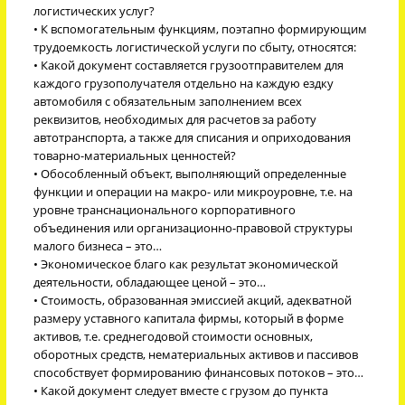
логистических услуг?
• К вспомогательным функциям, поэтапно формирующим
трудоемкость логистической услуги по сбыту, относятся:
• Какой документ составляется грузоотправителем для
каждого грузополучателя отдельно на каждую ездку
автомобиля с обязательным заполнением всех
реквизитов, необходимых для расчетов за работу
автотранспорта, а также для списания и оприходования
товарно-материальных ценностей?
• Обособленный объект, выполняющий определенные
функции и операции на макро- или микроуровне, т.е. на
уровне транснационального корпоративного
объединения или организационно-правовой структуры
малого бизнеса – это…
• Экономическое благо как результат экономической
деятельности, обладающее ценой – это…
• Стоимость, образованная эмиссией акций, адекватной
размеру уставного капитала фирмы, который в форме
активов, т.е. среднегодовой стоимости основных,
оборотных средств, нематериальных активов и пассивов
способствует формированию финансовых потоков – это…
• Какой документ следует вместе с грузом до пункта