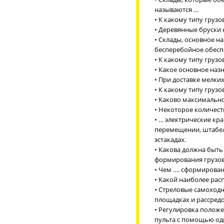
называются …
• К какому типу грузо
• Деревянные бруски
• Склады, основное н
бесперебойное обесп
• К какому типу грузо
• Какое основное наз
• При доставке мелки
• К какому типу грузо
• Каково максимально
• Некоторое количест
• … электрические кр
перемещении, штабел
эстакадах.
• Какова должна быть
формирования грузов
• Чем …. сформирован
• Какой наиболее ра
• Стреловые самоход
площадках и рассред
• Регулировка полож
пульта с помощью од