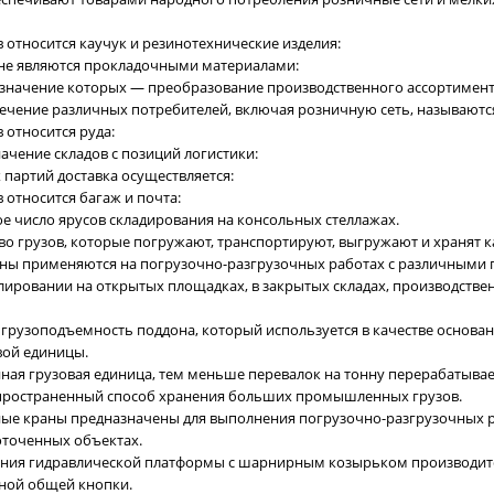
в относится каучук и резинотехнические изделия:
 не являются прокладочными материалами:
азначение которых — преобразование производственного ассортимент
ечение различных потребителей, включая розничную сеть, называютс
в относится руда:
начение складов с позиций логистики:
х партий доставка осуществляется:
в относится багаж и почта:
е число ярусов складирования на консольных стеллажах.
во грузов, которые погружают, транспортируют, выгружают и хранят ка
аны применяются на погрузочно-разгрузочных работах с различными 
ировании на открытых площадках, в закрытых складах, производстве
 грузоподъемность поддона, который используется в качестве основа
ой единицы.
ная грузовая единица, тем меньше перевалок на тонну перерабатывае
спространенный способ хранения больших промышленных грузов.
ные краны предназначены для выполнения погрузочно-разгрузочных 
оточенных объектах.
ения гидравлической платформы с шарнирным козырьком производит
ной общей кнопки.