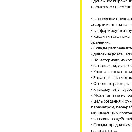
• Денежное выражени
промежуток времени 
• …. стеллажи предна
ассортимента на палл
• Где формируется гр
• Какой тип стеллажа
хранения.
• Склады распределит
• Давление (МегаПаск
• По материалу, из к
• Основная задача скла
• Какова высота потол
• Запасные части отно
• Основные размеры 
• К какому типу грузо
• Может ли вата испо
• Цель создания и фу
параметром, пере-раб
минимальными затра
• От каких воздейств
• Склады, предназнач
называются …