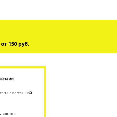
от 150 руб.
тветами.
ительно постоянной
зываются …