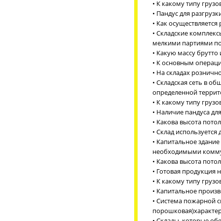
• К какому типу грузо
• Пандус для разгруз
• Как осуществляется
• Складские комплекс
мелкими партиями по
• Какую массу брутт
• К основным операци
• На складах рознично
• Складская сеть в о
определенной террит
• К какому типу грузо
• Наличие пандуса дл
• Какова высота потол
• Склад используется 
• Капитальное здани
необходимыми коммун
• Какова высота потол
• Готовая продукция н
• К какому типу груз
• Капитальное произв
• Система пожарной 
порошковая)характер
• Склады, которые об