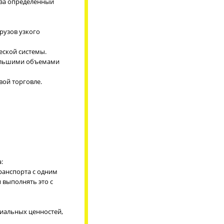
 за определенный
рузов узкого
еской системы.
 большими объемами
вой торговле.
:
транспорта с одним
 выполнять это с
риальных ценностей,