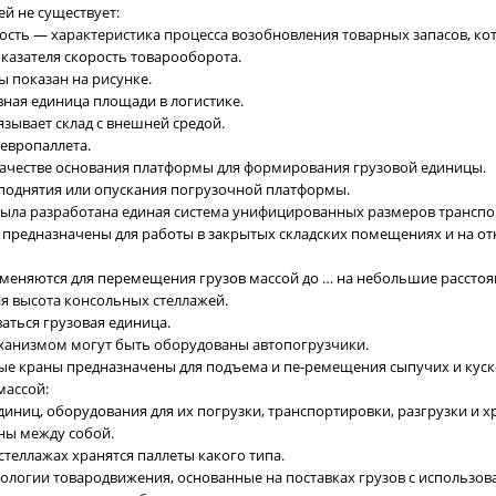
ей не существует:
сть — характеристика процесса возобновления товарных запасов, ко
казателя скорость товарооборота.
ы показан на рисунке.
овная единица площади в логистике.
язывает склад с внешней средой.
 европаллета.
 качестве основания платформы для формирования грузовой единицы.
 поднятия или опускания погрузочной платформы.
 была разработана единая система унифицированных размеров транспо
 предназначены для работы в закрытых складских помещениях и на от
меняются для перемещения грузов массой до … на небольшие расстоя
я высота консольных стеллажей.
аться грузовая единица.
ханизмом могут быть оборудованы автопогрузчики.
ые краны предназначены для подъема и пе-ремещения сыпучих и куск
массой:
диниц, оборудования для их погрузки, транспортировки, разгрузки и 
ны между собой.
стеллажах хранятся паллеты какого типа.
нологии товародвижения, основанные на поставках грузов с использов