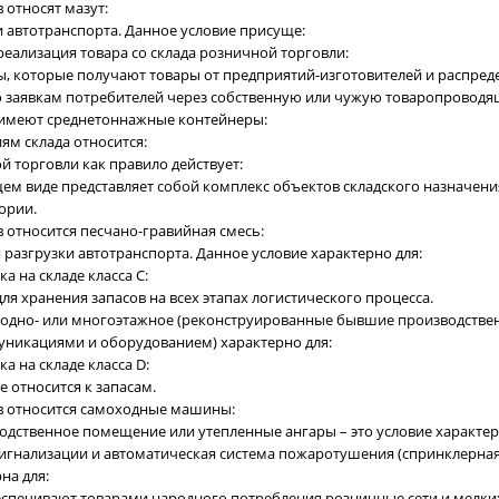
в относят мазут:
ки автотранспорта. Данное условие присуще:
 реализация товара со склада розничной торговли:
ы, которые получают товары от предприятий-изготовителей и распре
 заявкам потребителей через собственную или чужую товаропроводящ
о имеют среднетоннажные контейнеры:
ям склада относится:
й торговли как правило действует:
бщем виде представляет собой комплекс объектов складского назначен
ории.
в относится песчано-гравийная смесь:
я разгрузки автотранспорта. Данное условие характерно для:
ка на складе класса C:
для хранения запасов на всех этапах логистического процесса.
е одно- или многоэтажное (реконструированные бывшие производстве
икациями и оборудованием) характерно для:
ка на складе класса D:
е относится к запасам.
ов относится самоходные машины:
одственное помещение или утепленные ангары – это условие характер
сигнализации и автоматическая система пожаротушения (спринклерна
на для:
еспечивают товарами народного потребления розничные сети и мелки