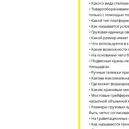
• Какого вида стеллаж
• Товарооборачиваемо
только с помощью по
• Какой тип платформ
• Как называется усл
• Грузовая единица св
• Какой размер имеет
• Что используется в
• Какие возможности
• На основании чего
• Подвесные краны не
площадках.
• Ручные тележки при
• Какова максимальна
• Где может формиров
• Каким крановым ме
• Мостовые грейферн
насыпной объемной 
• Размеры грузовых е
быть четко согласова
• На гравитационных 
• Как называются тех