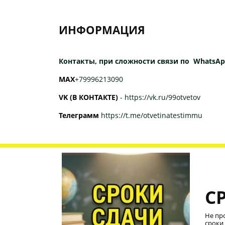
ИНФОРМАЦИЯ
Контакты, при сложности связи по WhatsAp
МАХ
+79996213090
VK (В КОНТАКТЕ)
-
https://vk.ru/99otvetov
Телеграмм
https://t.me/otvetinatestimmu
С
Не пр
сроки