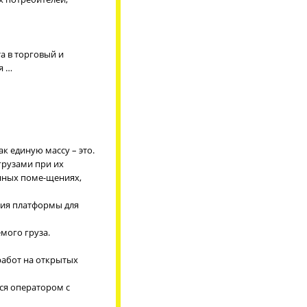
а в торговый и
я …
к единую массу – это.
грузами при их
нных поме-щениях,
ния платформы для
мого груза.
работ на открытых
ся оператором с