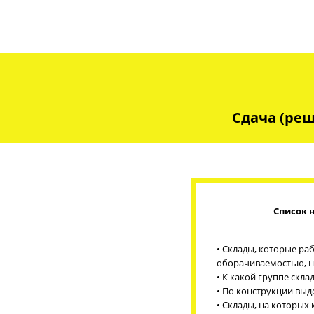
Сдача (реш
Список 
• Склады, которые р
оборачиваемостью, н
• К какой группе скл
• По конструкции вы
• Склады, на которых