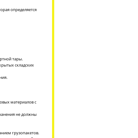
торая определяется
ртной тары.
крытых складских
ния.
овых материалов с
хранения не должны
анием грузопакетов.