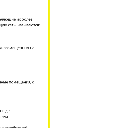
деляющие их более
ую сеть, называются:
ия, размещенных на
нные помещения, с
но для:
я или
х потребителей,