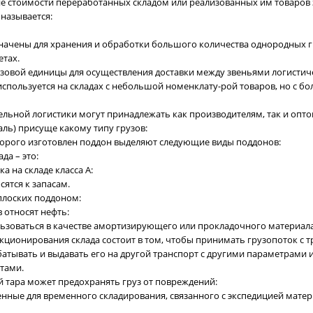
е стоимости переработанных складом или реализованных им товаров
называется:
значены для хранения и обработки большого количества однородных г
етах.
узовой единицы для осуществления доставки между звеньями логистич
 используется на складах с небольшой номенклату-рой товаров, но с
ельной логистики могут принадлежать как производителям, так и опто
аль) присуще какому типу грузов:
оторого изготовлен поддон выделяют следующие виды поддонов:
да – это:
ка на складе класса А:
сятся к запасам.
плоских поддоном:
в относят нефть:
льзоваться в качестве амортизирующего или прокладочного материала
нкционирования склада состоит в том, чтобы принимать грузопоток с 
атывать и выдавать его на другой транспорт с другими параметрами и
тами.
ий тара может предохранять груз от повреждений:
енные для временного складирования, связанного с экспедицией мате