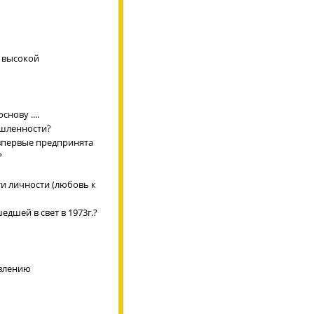
с высокой
нову ....
ышленности?
 впервые предпринята
?
и личности (любовь к
дшей в свет в 1973г.?
авлению