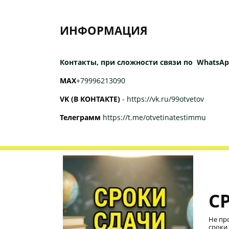
ИНФОРМАЦИЯ
Контакты, при сложности связи по WhatsAp
МАХ
+79996213090
VK (В КОНТАКТЕ)
-
https://vk.ru/99otvetov
Телеграмм
https://t.me/otvetinatestimmu
С
Не пр
сроки