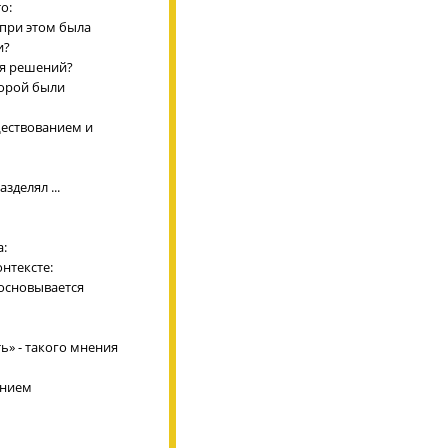
о:
 при этом была
и?
ия решений?
торой были
ществованием и
делял ...
а:
нтексте:
х основывается
ть» - такого мнения
ением