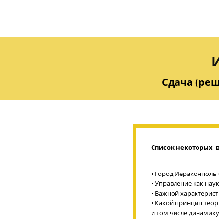
Сдача (реш
Список некоторых в
• Город Иераконполь 
• Управление как нау
• Важной характерист
• Какой принцип теор
и том числе динамику