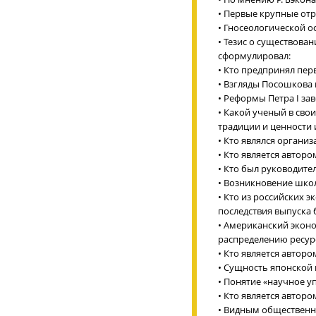
• Первые крупные от
• Гносеологической о
• Тезис о существова
сформулировал:
• Кто предпринял пе
• Взгляды Посошкова 
• Реформы Петра I за
• Какой ученый в сво
традиции и ценности
• Кто являлся органи
• Кто является автор
• Кто был руководите
• Возникновение школ
• Кто из российских 
последствия выпуска
• Американский эконо
распределению ресур
• Кто является автор
• Сущность японской
• Понятие «научное у
• Кто является автор
• Видным общественн