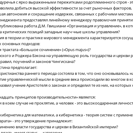
ждуречья с ярко выраженными пережитками родоплеменного строя - эт
зволила добиться высокой эффективности за счет рыночных факторов,
шая автономия и сокращение издержек, связанных с рабочими местам
 менеджмента предоставлял линейному менеджеру правомочия принят
опубликована работа Д.М. Гвишиани «Организация и управление», в ко
ма критических позиций западные науч¬ные школы управления?
ия в теории и практике мирового менеджмента характеризуется сосу
х основных подходов:
ом трактата «Большое сочинение» («Opus majus»)?
ского и Роджера Бэкона на управляющую роль государства и церкви раз
 правил, поучений и законов Чингисхана?
стина предполагает:
христианства раннего периода состояла в том, что оно основывалось н
итие управленческой мысли в средние века происходили во многом в ко
.. развил учение Аристотеля о законах и определил те из них, на которы
надцать принципов производительности» является:
и ни в коем случае не проклятие, а человек - это высокоодаренная личнос
о кибернетика для математики, а кибернетика - теория систем с примен
рата» - это утверждение принадлежит:
динению власти государства и церкви в Византийской империи?
власть имеет статус .... категории.