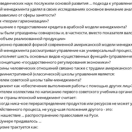
веденческих наук послужили основой развития ... подхода к управлен
лей менеджмента уделял в своих исследованиях основное внимание ана
зависимо от сферы занятости?
ом «теории гармонизации»?
лашение о предоставлении кредита в арабской модели менеджмента?
мы были упразднены совнархозы и, в частности, вместо показателя ва
 «объем реализованной продукции»
ционно-правовой формой современной американской модели менеджм
лей менеджмента рассматривал управление как универсальный процесс,
ыполняет шесть основных видов «существенных функций» (управленче
 концепцию «государственного регулирования экономики»?
ины человеческих отношений связано также с трудами американского 
министративной (классической) школы управления является:
ателем советской школы тайм-менеджмента?
еджмент как «обеспечение выполнения работы с помощью других лиц»
дителем коллектива по написанию первого советского учебника орган
ом страны японский менеджмент считает:
 когда ника¬кое перераспределение продуктов или ресурсов не может
яйственного процесса, не ухуд¬шая положения другого - это:
 нашествие ... распространению православия на Руси.
Шумере придавалось ...
дизме трактуется как: