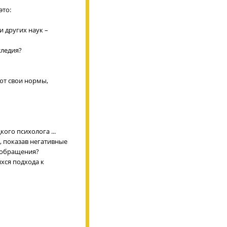
это:
и других наук –
следия?
ют свои нормы,
го психолога ...
, показав негативные
 обращения?
хся подхода к