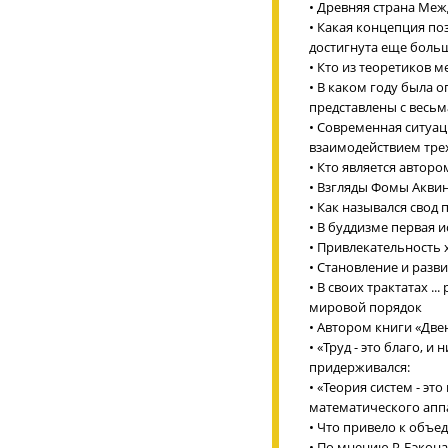
• Древняя страна Ме
• Какая концепция по
достигнута еще боль
• Кто из теоретиков
• В каком году была 
представлены с весь
• Современная ситуац
взаимодействием тре
• Кто является автор
• Взгляды Фомы Аквин
• Как назывался свод
• В буддизме первая и
• Привлекательность 
• Становление и разв
• В своих трактатах .
мировой порядок
• Автором книги «Две
• «Труд - это благо, 
придерживался:
• «Теория систем - эт
математического аппа
• Что привело к объе
• По мнению Р. Бэкона 