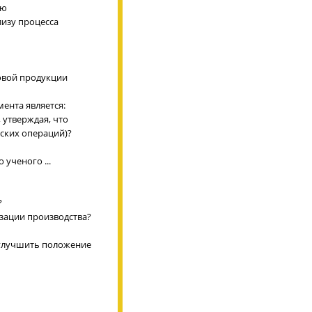
ию
лизу процесса
ловой продукции
ента является:
 утверждая, что
ских операций)?
ученого ...
?
изации производства?
 улучшить положение