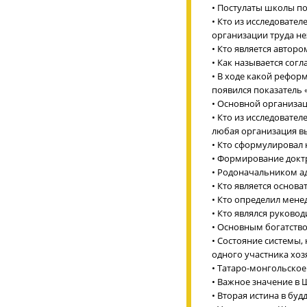
• Постулаты школы по
• Кто из исследовате
организации труда не
• Кто является автор
• Как называется сог
• В ходе какой рефор
появился показатель
• Основной организа
• Кто из исследовате
любая организация в
• Кто сформулировал
• Формирование доктр
• Родоначальником ад
• Кто является основ
• Кто определил мен
• Кто являлся руково
• Основным богатств
• Состояние системы,
одного участника хоз
• Татаро-монгольское
• Важное значение в 
• Вторая истина в буд