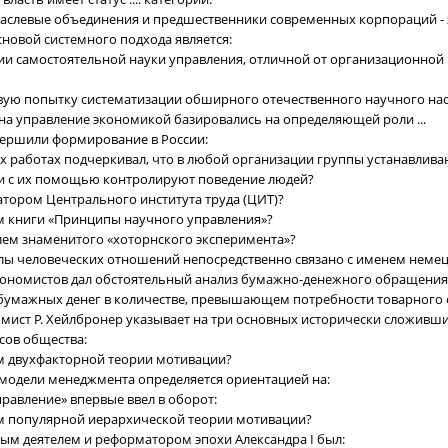
раслевые объединения и предшественники современных корпораций - 
сновой системного подхода является:
нии самостоятельной науки управления, отличной от организационной 
рвую попытку систематизации обширного отечественного научного на
на управление экономикой базировались на определяющей роли ...
вершили формирование в России:
их работах подчеркивал, что в любой организации группы устанавлива
 и с их помощью контролируют поведение людей?
затором Центрального института труда (ЦИТ)?
ом книги «Принципы научного управления»?
лем знаменитого «хоторнского эксперимента»?
ы человеческих отношений непосредственно связано с именем немецко
экономистов дал обстоятельный анализ бумажно-денежного обращения
 бумажных денег в количестве, превышающем потребности товарного
мист Р. Хейлбронер указывает на три основных исторически сложивши
сов общества:
ом двухфакторной теории мотивации?
 модели менеджмента определяется ориентацией на:
правление» впервые ввел в оборот:
ом популярной иерархической теории мотивации?
ым деятелем и реформатором эпохи Александра I был: