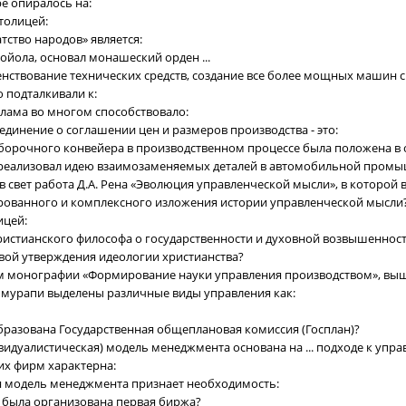
е опиралось на:
толицей:
тство народов» является:
Лойола, основал монашеский орден ...
нствование технических средств, создание все более мощных машин 
 подталкивали к:
лама во многом способствовало:
инение о соглашении цен и размеров производства - это:
борочного конвейера в производственном процессе была положена в ос
г. реализовал идею взаимозаменяемых деталей в автомобильной пром
 в свет работа Д.А. Рена «Эволюция управленческой мысли», в которой
рованного и комплексного изложения истории управленческой мысли
ицей:
ристианского философа о государственности и духовной возвышенност
вой утверждения идеологии христианства?
ом монографии «Формирование науки управления производством», выше
аммурапи выделены различные виды управления как:
образована Государственная общеплановая комиссия (Госплан)?
видуалистическая) модель менеджмента основана на ... подходе к упр
их фирм характерна:
я модель менеджмента признает необходимость:
си была организована первая биржа?