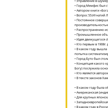
• Управление в Шумер
• Город Мемфис был с
• Автором книги «Бога
• Вопрос 55:Игнатий 
• Постоянное соверше
производительностью
• Распространению ис
• Промышленное объед
• Идея движущегося с
• Кто первым в 1908
• В каком году вышла
попытка систематизи
• Город Буто был стол
• Концепция какого х
Богу) послужила осно
• Кто является автор
• В тексте законов Х
• В каком году была 
• Американская (инди
• Для крупных японск
• Западноевропейска
• В каком году в Рос