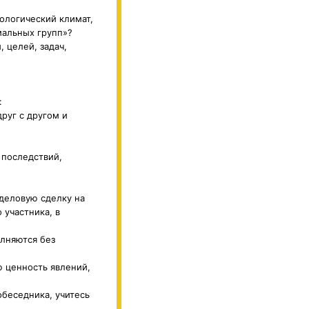
ологический климат,
мальных групп»?
 целей, задач,
:
руг с другом и
 последствий,
 деловую сделку на
участника, в
олняются без
ю ценность явлений,
обеседника, учитесь
?