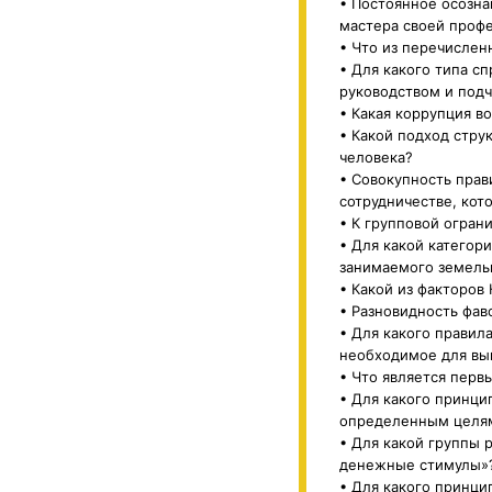
• Постоянное осозна
мастера своей профе
• Что из перечислен
• Для какого типа с
руководством и под
• Какая коррупция в
• Какой подход стру
человека?
• Совокупность пра
сотрудничестве, ко
• К групповой огран
• Для какой категор
занимаемого земельн
• Какой из факторов 
• Разновидность фав
• Для какого правил
необходимое для вып
• Что является перв
• Для какого принци
определенным целям
• Для какой группы 
денежные стимулы»
• Для какого принци