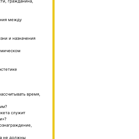
ти, гражданина,
ения между
зни и назначения
омическом
эстетике
рассчитывать время,
емм?
икета служит
и»?
вознаграждение,
та не должны