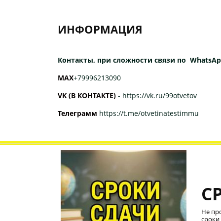
ИНФОРМАЦИЯ
Контакты, при сложности связи по WhatsAp
МАХ
+79996213090
VK (В КОНТАКТЕ)
-
https://vk.ru/99otvetov
Телеграмм
https://t.me/otvetinatestimmu
С
Не пр
сроки