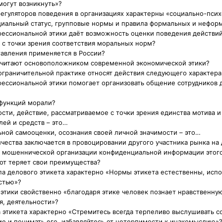
могут возникнуть»?
регуляторов поведения в организациях характерны «социально-псих
циальный статус, групповые нормы и правила формальных и нефор
фессиональной этики даёт возможность оценки поведения действий,
 с точки зрения соответствия моральных норм?
тавления применяется в России?
 считают основоположником современной экономической этики?
ограничительной практике относят действия следующего характера
фессиональной этики помогает организовать общение сотрудников д
 функций морали?
ости, действие, рассматриваемое с точки зрения единства мотива и
лей и средств – это…
ной самооценки, осознания своей личной значимости – это…
чества заключается в провоцировании другого участника рынка на
 мошеннической организации конфиденциальной информации этого 
тот теряет свои преимущества?
па делового этикета характерно «Нормы этикета естественны, исп
стью»?
 этики свойственно «благодаря этике человек познает нравственну
я, деятельности»?
а этикета характерно «Стремитесь всегда терпеливо выслушивать с
е и понимать его, избавляйтесь от нетерпимости к инакомыслию»