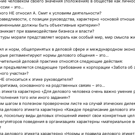
ние человеком своего значения (положения) в обществе как личнос
ссии – это…
ного НЕ относил А. Смит к условиям деятельности?
праведливости, с позиции руководства, характерно «основой отнош
чиненными должны быть объективные критерии»?
озникает при взаимодействии бизнеса и власти?
ктуры морали представляет мораль как особый мир, мир смысла жи
вил и норм, общепринятых в деловой сфере и международном экон
торые регламентируют нормы делового общения – это…
ичительной деловой практике относятся следующие действия:
ии предъявляется следующее требование к корпорации «Забота об 
ого участка»?
НЕ относиться к этике руководителя?
оритизма, основанного на родственных связях – это…
а этикета характерно «Для делового человека очень важно умение 
олнения того или иного задания»?
ым шагом в полезном проверочном листе на случай этических дил
па делового этикета характерно «Каждое предписание делового эт
, поскольку виды деловых отношений имеют свои конкретные цел
регуляторов поведения в организациях характерны «материальное 
?
па делового этикета характерно «Нормы и правила делового этике