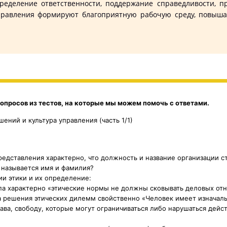
спределение ответственности, поддержание справедливости, 
 управления формируют благоприятную рабочую среду, повы
опросов из тестов, на которые мы можем помочь с ответами.
ений и культура управления (часть 1/1)
редставления характерно, что должность и название организации с
о называется имя и фамилия?
ии этики и их определение:
ипа характерно «этические нормы не должны сковывать деловых от
а решения этических дилемм свойственно «Человек имеет изначал
ва, свободу, которые могут ограничиваться либо нарушаться дейс