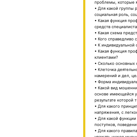
проблемы, которые 
• Для какой группы 
социальная роль, со
• Какая функция про
средств специалиста
• Какая схема предс
• Кого справедливо
• К индивидуальной 
• Какая функция про
клиентами?
• Сколько основных
• Клеточка деятельн
намерений и дел, це
• Форма индивидуаль
• Какой вид мошенни
основе имеющейся у
результате которой 
• Для какого принци
напряжения, с легко
• Для какой функции
поступков, поведени
• Для какого правил
уважать чужое мнени