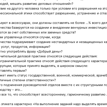
людей, мешать развитию деловых отношений»?
вие на другого человека только при условии его разрешения на это
офессиональной этики способствует разрешению, устранению и сгл
ьзуют в аксессуарах, они должны составлять не более …% всего де
чества базируется на создании и внедрении венчурных инвестицио
тся за счет собственных или заемных средств?
м управленца относятся случаи, когда:
ичества подразумевает создание нестандартных и незащищенных ка
услуг, продуктов, информации?
стно употреблять фразу «Добрый день»?
ичительной деловой практике относятся следующие действия:
ограничительной практике относят действия следующего характера
рупции, которые принято выделять, в широком смысле:
ставлять первым?
жет иметь статус государственной, военной, коммерческой, враче
личные степени ответственности»?
го подчинения руководителей отделов вместе с их структурными 
одству – это…
ся все то, что способствует всестороннему, гармоничному развитию
а этикета характерно «На выполнение заданий надо выделять время 