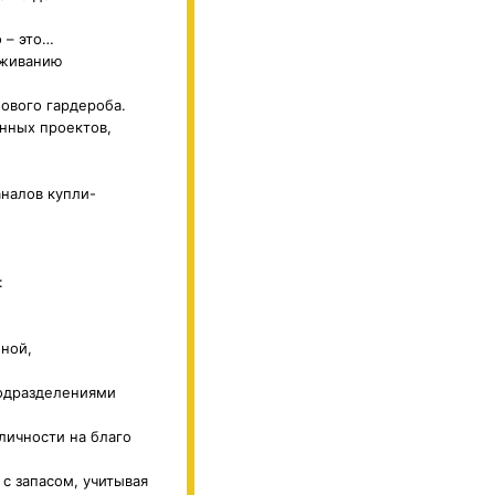
 – это…
аживанию
лового гардероба.
нных проектов,
налов купли-
:
бной,
подразделениями
 личности на благо
с запасом, учитывая