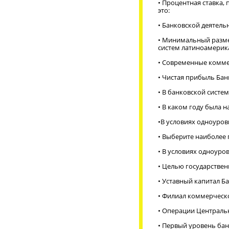
• Процентная ставка,
это:
• Банковской деятел
• Минимальный размер
систем латиноамерика
• Современные комме
• Чистая прибыль Бан
• В банковской систе
• В каком году была 
•
В условиях одноуров
• Выберите наиболее 
• В условиях одноуро
• Целью государствен
• Уставный капитал Б
• Филиал коммерческо
• Операции Централь
• Первый уровень ба