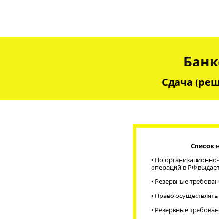
Банк
Сдача (реш
Список 
•
По организационно-п
операций в РФ выдает
• Резервные требован
• Право осуществлять
• Резервные требован