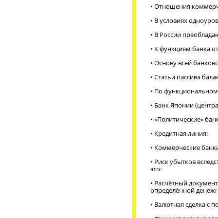
• Отношения коммерче
• В условиях одноуро
• В России преобладаю
• К функциям банка о
• Основу всей банков
• Статьи пассива бал
• По функциональном
• Банк Японии (центр
• «Политические» банк
• Кредитная линия:
• Коммерческие банк
• Риск убытков вслед
это:
• Расчётный документ
определённой денежн
•
Валютная сделка с по