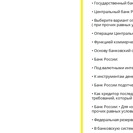
• Государственный бан
• Центральный банк 
• Выберите вариант 
( при прочих равных у
• Операции Централь
• Функцией коммерчес
• Основу банковский
• Банк России:
• Под валютными инт
• К инструментам ден
• Банк России подотч
• Как кредитор после
требований, который
• Банк России: • Для
прочих равных услов
• Федеральная резер
• В банковскую систе