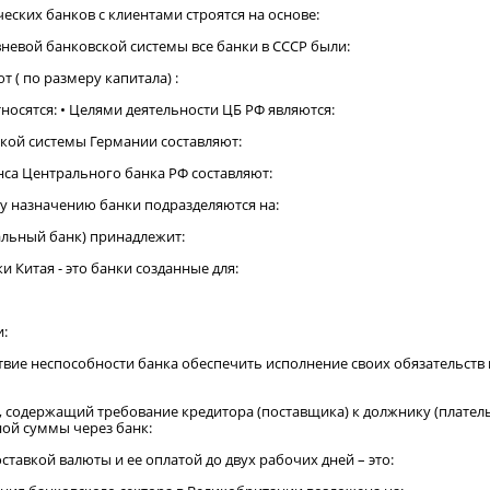
ских банков с клиентами строятся на основе:
вневой банковской системы все банки в СССР были:
т ( по размеру капитала) :
тносятся: • Целями деятельности ЦБ РФ являются:
ской системы Германии составляют:
анса Центрального банка РФ составляют:
у назначению банки подразделяются на:
альный банк) принадлежит:
и Китая - это банки созданные для:
и:
ствие неспособности банка обеспечить исполнение своих обязательств
, содержащий требование кредитора (поставщика) к должнику (плател
ой суммы через банк:
ставкой валюты и ее оплатой до двух рабочих дней – это: