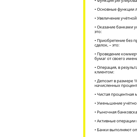
• Функция регулирова
• Основные функции 
• Увеличение учётной 
• Оказание банками у
это:
• Приобретение без п
сделок, – это:
• Проведение коммерч
бумаг от своего имени
• Операция, в резуль
клиентом:
• Депозит в размере 1
начисленных проценто
• Чистая процентная 
• Уменьшение учётной
• Рыночная банковска
• Активные операции 
• Банки выполняют о