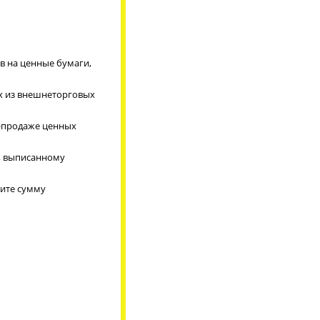
в на ценные бумаги,
их из внешнеторговых
е-продаже ценных
ю, выписанному
лите сумму