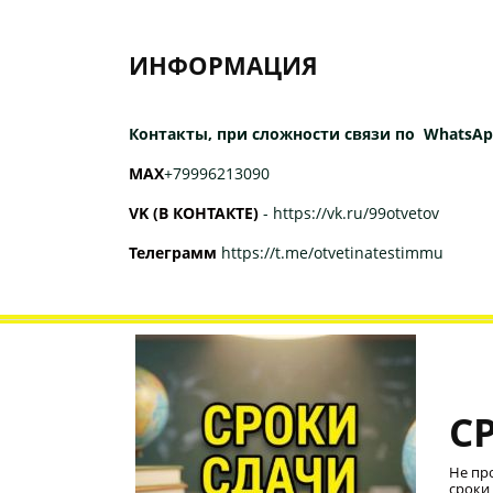
ИНФОРМАЦИЯ
Контакты, при сложности связи по WhatsAp
МАХ
+79996213090
VK (В КОНТАКТЕ)
-
https://vk.ru/99otvetov
Телеграмм
https://t.me/otvetinatestimmu
С
Не пр
сроки