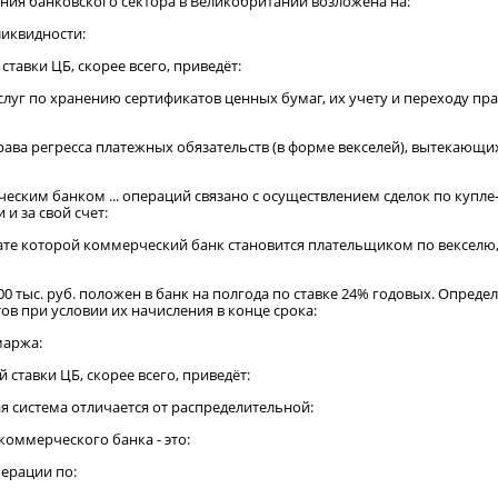
ния банковского сектора в Великобритании возложена на:
ликвидности:
ставки ЦБ, скорее всего, приведёт:
слуг по хранению сертификатов ценных бумаг, их учету и переходу пра
рава регресса платежных обязательств (в форме векселей), вытекающ
еским банком ... операций связано с осуществлением сделок по купл
 и за свой счет:
тате которой коммерческий банк становится плательщиком по вексел
00 тыс. руб. положен в банк на полгода по ставке 24% годовых. Опреде
в при условии их начисления в конце срока:
маржа:
 ставки ЦБ, скорее всего, приведёт:
я система отличается от распределительной:
коммерческого банка - это:
перации по: