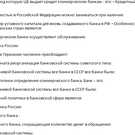
 под которую ЦБ выдает кредит коммерческим банкам - это: • Кредитны
ьностью в Российской Федерации можно заниматься при наличии:
 уставного капитала для вновь создаваемого банка в РФ: • Особенно
нских стран является:
рческие банки осуществляют обслуживание:
ка России:
ме Германии численно преобладают:
начата реорганизация банковской системы советского типа:
невой банковской системы все банки в СССР все банки были:
полное определение коммерческого банка. Банк – это:
вневой банковской системы все банки в СССР были:
ной политики в банковской сфере является:
анка России:
го банка -
ного банка, сокращающие количество денег в обращении:
нковской системы: