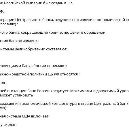
к Российской империи был создан в ... г.
РФ:
операции Центрального банка, ведущие к оживлению экономической к
словиях) :
ного банка, сокращающие количество денег в обращении:
ких банков является:
 системы Великобритании составляют:
ервенциями Банка России понимают:
ежно-кредитной политики ЦБ РФ относятся :
етен:
дней инстанции Банк России кредитует: Максимально допустимый уро
 может установить
 «охлаждения» экономической конъюнктуры в стране Центральный банк
иях):
вная система США включает:
му входят: